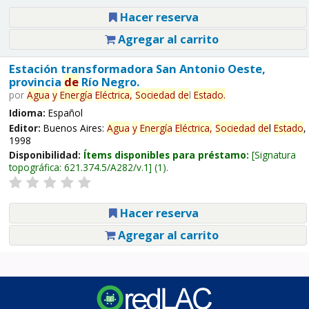
Hacer reserva
Agregar al carrito
Estación transformadora San Antonio Oeste,
provincia
de
Río Negro.
por
Agua
y
Energía
Eléctrica,
Sociedad
de
l
Estado
.
Idioma:
Español
Editor:
Buenos Aires:
Agua
y
Energía
Eléctrica,
Sociedad
de
l
Estado
,
1998
Disponibilidad:
Ítems disponibles para préstamo:
Signatura
topográfica:
621.374.5/A282/v.1
(1).
Hacer reserva
Agregar al carrito