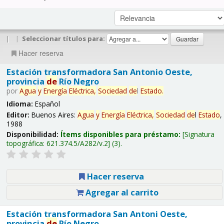
|
|
Seleccionar títulos para:
Hacer reserva
Estación transformadora San Antonio Oeste,
provincia
de
Río Negro
por
Agua
y
Energía
Eléctrica,
Sociedad
de
l
Estado
.
Idioma:
Español
Editor:
Buenos Aires:
Agua
y
Energía
Eléctrica,
Sociedad
de
l
Estado
,
1988
Disponibilidad:
Ítems disponibles para préstamo:
Signatura
topográfica:
621.374.5/A282/v.2
(3).
Hacer reserva
Agregar al carrito
Estación transformadora San Antoni Oeste,
provincia
de
Río Negro