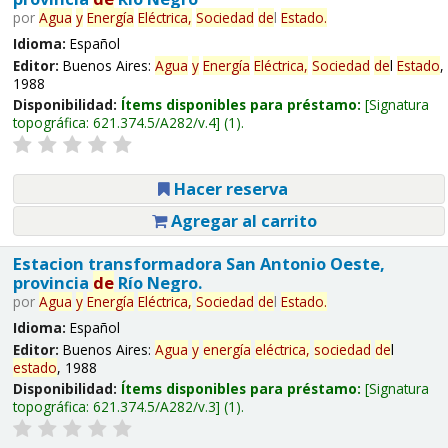
por
Agua
y
Energía
Eléctrica,
Sociedad
de
l
Estado
.
Idioma:
Español
Editor:
Buenos Aires:
Agua
y
Energía
Eléctrica,
Sociedad
de
l
Estado
,
1988
Disponibilidad:
Ítems disponibles para préstamo:
Signatura
topográfica:
621.374.5/A282/v.4
(1).
Hacer reserva
Agregar al carrito
Estacion transformadora San Antonio Oeste,
provincia
de
Río Negro.
por
Agua
y
Energía
Eléctrica,
Sociedad
de
l
Estado
.
Idioma:
Español
Editor:
Buenos Aires:
Agua
y
energía
eléctrica,
sociedad
de
l
estado
, 1988
Disponibilidad:
Ítems disponibles para préstamo:
Signatura
topográfica:
621.374.5/A282/v.3
(1).