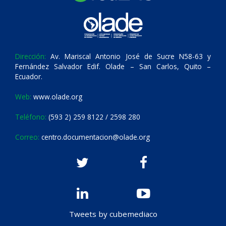
Dirección:
Av. Mariscal Antonio José de Sucre N58-63 y
Fernández Salvador Edif. Olade – San Carlos, Quito –
Ecuador.
Web:
www.olade.org
Teléfono:
(593 2) 259 8122 / 2598 280
Correo:
centro.documentacion@olade.org
Tweets by cubemediaco