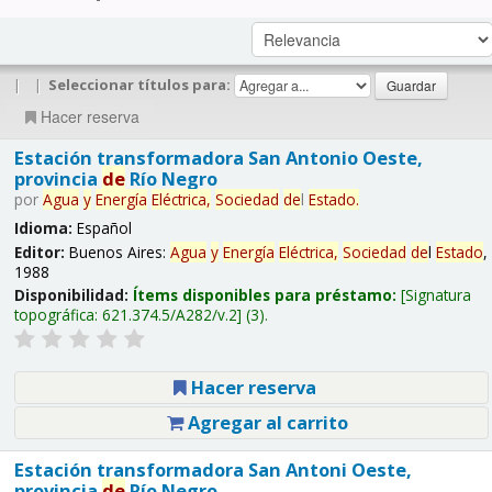
|
|
Seleccionar títulos para:
Hacer reserva
Estación transformadora San Antonio Oeste,
provincia
de
Río Negro
por
Agua
y
Energía
Eléctrica,
Sociedad
de
l
Estado
.
Idioma:
Español
Editor:
Buenos Aires:
Agua
y
Energía
Eléctrica,
Sociedad
de
l
Estado
,
1988
Disponibilidad:
Ítems disponibles para préstamo:
Signatura
topográfica:
621.374.5/A282/v.2
(3).
Hacer reserva
Agregar al carrito
Estación transformadora San Antoni Oeste,
provincia
de
Río Negro