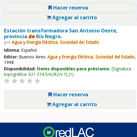
Hacer reserva
Agregar al carrito
Estación transformadora San Antonio Oeste,
provincia
de
Río Negro.
por
Agua
y
Energía
Eléctrica,
Sociedad
de
l
Estado
.
Idioma:
Español
Editor:
Buenos Aires:
Agua
y
Energía
Eléctrica,
Sociedad
de
l
Estado
,
1998
Disponibilidad:
Ítems disponibles para préstamo:
Signatura
topográfica:
621.374.5/A282/v.1
(1).
Hacer reserva
Agregar al carrito