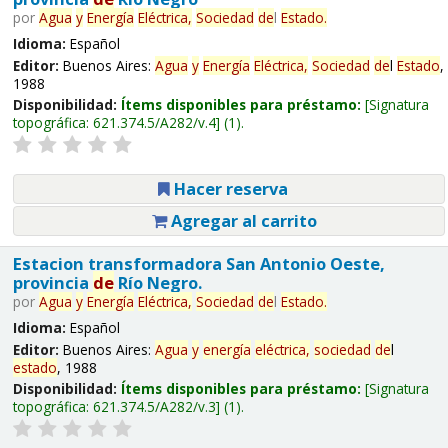
por
Agua
y
Energía
Eléctrica,
Sociedad
de
l
Estado
.
Idioma:
Español
Editor:
Buenos Aires:
Agua
y
Energía
Eléctrica,
Sociedad
de
l
Estado
,
1988
Disponibilidad:
Ítems disponibles para préstamo:
Signatura
topográfica:
621.374.5/A282/v.4
(1).
Hacer reserva
Agregar al carrito
Estacion transformadora San Antonio Oeste,
provincia
de
Río Negro.
por
Agua
y
Energía
Eléctrica,
Sociedad
de
l
Estado
.
Idioma:
Español
Editor:
Buenos Aires:
Agua
y
energía
eléctrica,
sociedad
de
l
estado
, 1988
Disponibilidad:
Ítems disponibles para préstamo:
Signatura
topográfica:
621.374.5/A282/v.3
(1).