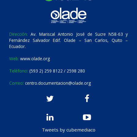
Dirección:
Av. Mariscal Antonio José de Sucre N58-63 y
Fernández Salvador Edif. Olade – San Carlos, Quito –
Ecuador.
Web:
www.olade.org
Teléfono:
(593 2) 259 8122 / 2598 280
Correo:
centro.documentacion@olade.org
Tweets by cubemediaco