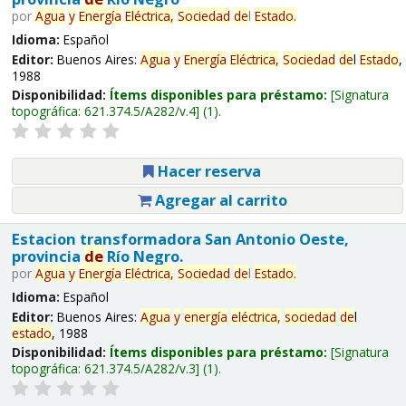
por
Agua
y
Energía
Eléctrica,
Sociedad
de
l
Estado
.
Idioma:
Español
Editor:
Buenos Aires:
Agua
y
Energía
Eléctrica,
Sociedad
de
l
Estado
,
1988
Disponibilidad:
Ítems disponibles para préstamo:
Signatura
topográfica:
621.374.5/A282/v.4
(1).
Hacer reserva
Agregar al carrito
Estacion transformadora San Antonio Oeste,
provincia
de
Río Negro.
por
Agua
y
Energía
Eléctrica,
Sociedad
de
l
Estado
.
Idioma:
Español
Editor:
Buenos Aires:
Agua
y
energía
eléctrica,
sociedad
de
l
estado
, 1988
Disponibilidad:
Ítems disponibles para préstamo:
Signatura
topográfica:
621.374.5/A282/v.3
(1).