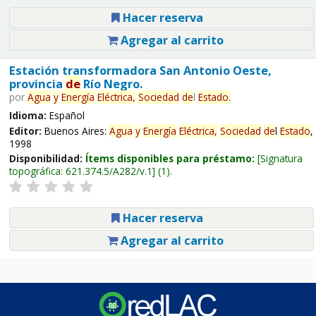
Hacer reserva
Agregar al carrito
Estación transformadora San Antonio Oeste,
provincia
de
Río Negro.
por
Agua
y
Energía
Eléctrica,
Sociedad
de
l
Estado
.
Idioma:
Español
Editor:
Buenos Aires:
Agua
y
Energía
Eléctrica,
Sociedad
de
l
Estado
,
1998
Disponibilidad:
Ítems disponibles para préstamo:
Signatura
topográfica:
621.374.5/A282/v.1
(1).
Hacer reserva
Agregar al carrito