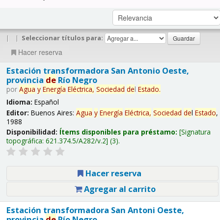
|
|
Seleccionar títulos para:
Hacer reserva
Estación transformadora San Antonio Oeste,
provincia
de
Río Negro
por
Agua
y
Energía
Eléctrica,
Sociedad
de
l
Estado
.
Idioma:
Español
Editor:
Buenos Aires:
Agua
y
Energía
Eléctrica,
Sociedad
de
l
Estado
,
1988
Disponibilidad:
Ítems disponibles para préstamo:
Signatura
topográfica:
621.374.5/A282/v.2
(3).
Hacer reserva
Agregar al carrito
Estación transformadora San Antoni Oeste,
provincia
de
Río Negro