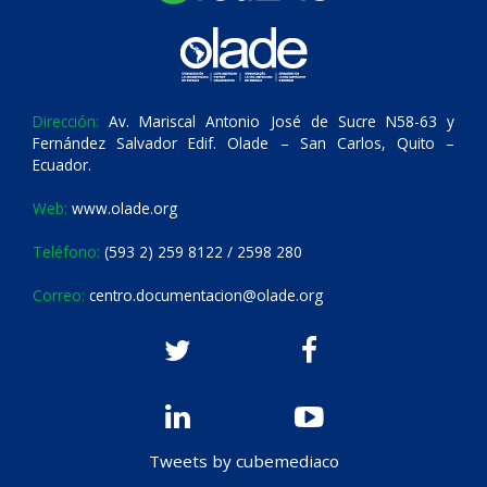
Dirección:
Av. Mariscal Antonio José de Sucre N58-63 y
Fernández Salvador Edif. Olade – San Carlos, Quito –
Ecuador.
Web:
www.olade.org
Teléfono:
(593 2) 259 8122 / 2598 280
Correo:
centro.documentacion@olade.org
Tweets by cubemediaco