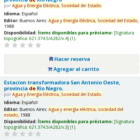
por
Agua
y
Energía
Eléctrica,
Sociedad
de
l
Estado
.
Idioma:
Español
Editor:
Buenos Aires:
Agua
y
Energía
Eléctrica,
Sociedad
de
l
Estado
,
1988
Disponibilidad:
Ítems disponibles para préstamo:
Signatura
topográfica:
621.374.5/A282/v.4
(1).
Hacer reserva
Agregar al carrito
Estacion transformadora San Antonio Oeste,
provincia
de
Río Negro.
por
Agua
y
Energía
Eléctrica,
Sociedad
de
l
Estado
.
Idioma:
Español
Editor:
Buenos Aires:
Agua
y
energía
eléctrica,
sociedad
de
l
estado
, 1988
Disponibilidad:
Ítems disponibles para préstamo:
Signatura
topográfica:
621.374.5/A282/v.3
(1).