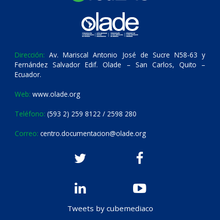
Dirección:
Av. Mariscal Antonio José de Sucre N58-63 y
Fernández Salvador Edif. Olade – San Carlos, Quito –
Ecuador.
Web:
www.olade.org
Teléfono:
(593 2) 259 8122 / 2598 280
Correo:
centro.documentacion@olade.org
Tweets by cubemediaco