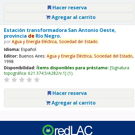
Hacer reserva
Agregar al carrito
Estación transformadora San Antonio Oeste,
provincia
de
Río Negro.
por
Agua
y
Energía
Eléctrica,
Sociedad
de
l
Estado
.
Idioma:
Español
Editor:
Buenos Aires:
Agua
y
Energía
Eléctrica,
Sociedad
de
l
Estado
,
1998
Disponibilidad:
Ítems disponibles para préstamo:
Signatura
topográfica:
621.374.5/A282/v.1
(1).
Hacer reserva
Agregar al carrito