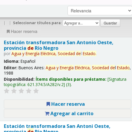
|
|
Seleccionar títulos para:
Hacer reserva
Estación transformadora San Antonio Oeste,
provincia
de
Río Negro
por
Agua
y
Energía
Eléctrica,
Sociedad
de
l
Estado
.
Idioma:
Español
Editor:
Buenos Aires:
Agua
y
Energía
Eléctrica,
Sociedad
de
l
Estado
,
1988
Disponibilidad:
Ítems disponibles para préstamo:
Signatura
topográfica:
621.374.5/A282/v.2
(3).
Hacer reserva
Agregar al carrito
Estación transformadora San Antoni Oeste,
provincia
de
Río Negro