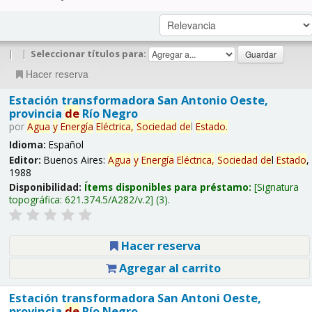
|
|
Seleccionar títulos para:
Hacer reserva
Estación transformadora San Antonio Oeste,
provincia
de
Río Negro
por
Agua
y
Energía
Eléctrica,
Sociedad
de
l
Estado
.
Idioma:
Español
Editor:
Buenos Aires:
Agua
y
Energía
Eléctrica,
Sociedad
de
l
Estado
,
1988
Disponibilidad:
Ítems disponibles para préstamo:
Signatura
topográfica:
621.374.5/A282/v.2
(3).
Hacer reserva
Agregar al carrito
Estación transformadora San Antoni Oeste,
provincia
de
Río Negro