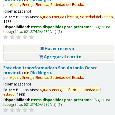
por
Agua
y
Energía
Eléctrica,
Sociedad
de
l
Estado
.
Idioma:
Español
Editor:
Buenos Aires:
Agua
y
Energía
Eléctrica,
Sociedad
de
l
Estado
,
1988
Disponibilidad:
Ítems disponibles para préstamo:
Signatura
topográfica:
621.374.5/A282/v.4
(1).
Hacer reserva
Agregar al carrito
Estacion transformadora San Antonio Oeste,
provincia
de
Río Negro.
por
Agua
y
Energía
Eléctrica,
Sociedad
de
l
Estado
.
Idioma:
Español
Editor:
Buenos Aires:
Agua
y
energía
eléctrica,
sociedad
de
l
estado
, 1988
Disponibilidad:
Ítems disponibles para préstamo:
Signatura
topográfica:
621.374.5/A282/v.3
(1).