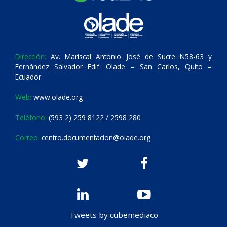
Dirección:
Av. Mariscal Antonio José de Sucre N58-63 y
Fernández Salvador Edif. Olade – San Carlos, Quito –
Ecuador.
Web:
www.olade.org
Teléfono:
(593 2) 259 8122 / 2598 280
Correo:
centro.documentacion@olade.org
Tweets by cubemediaco