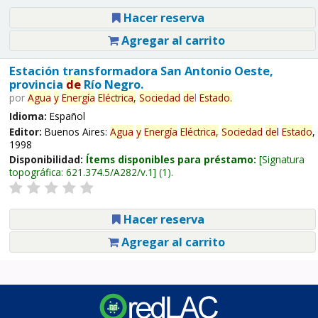
Hacer reserva
Agregar al carrito
Estación transformadora San Antonio Oeste,
provincia
de
Río Negro.
por
Agua
y
Energía
Eléctrica,
Sociedad
de
l
Estado
.
Idioma:
Español
Editor:
Buenos Aires:
Agua
y
Energía
Eléctrica,
Sociedad
de
l
Estado
,
1998
Disponibilidad:
Ítems disponibles para préstamo:
Signatura
topográfica:
621.374.5/A282/v.1
(1).
Hacer reserva
Agregar al carrito