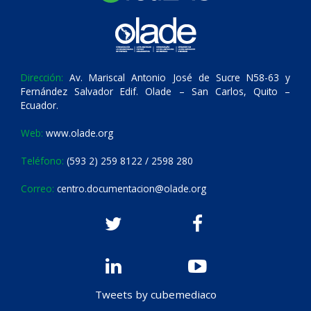
Dirección:
Av. Mariscal Antonio José de Sucre N58-63 y
Fernández Salvador Edif. Olade – San Carlos, Quito –
Ecuador.
Web:
www.olade.org
Teléfono:
(593 2) 259 8122 / 2598 280
Correo:
centro.documentacion@olade.org
Tweets by cubemediaco