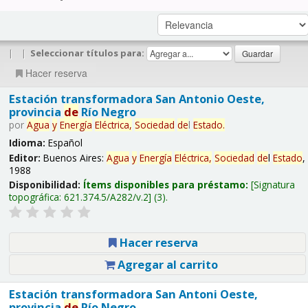
|
|
Seleccionar títulos para:
Hacer reserva
Estación transformadora San Antonio Oeste,
provincia
de
Río Negro
por
Agua
y
Energía
Eléctrica,
Sociedad
de
l
Estado
.
Idioma:
Español
Editor:
Buenos Aires:
Agua
y
Energía
Eléctrica,
Sociedad
de
l
Estado
,
1988
Disponibilidad:
Ítems disponibles para préstamo:
Signatura
topográfica:
621.374.5/A282/v.2
(3).
Hacer reserva
Agregar al carrito
Estación transformadora San Antoni Oeste,
provincia
de
Río Negro