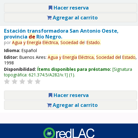
Hacer reserva
Agregar al carrito
Estación transformadora San Antonio Oeste,
provincia
de
Río Negro.
por
Agua
y
Energía
Eléctrica,
Sociedad
de
l
Estado
.
Idioma:
Español
Editor:
Buenos Aires:
Agua
y
Energía
Eléctrica,
Sociedad
de
l
Estado
,
1998
Disponibilidad:
Ítems disponibles para préstamo:
Signatura
topográfica:
621.374.5/A282/v.1
(1).
Hacer reserva
Agregar al carrito