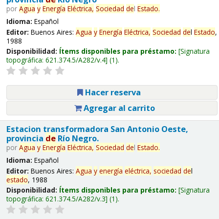
por
Agua
y
Energía
Eléctrica,
Sociedad
de
l
Estado
.
Idioma:
Español
Editor:
Buenos Aires:
Agua
y
Energía
Eléctrica,
Sociedad
de
l
Estado
,
1988
Disponibilidad:
Ítems disponibles para préstamo:
Signatura
topográfica:
621.374.5/A282/v.4
(1).
Hacer reserva
Agregar al carrito
Estacion transformadora San Antonio Oeste,
provincia
de
Río Negro.
por
Agua
y
Energía
Eléctrica,
Sociedad
de
l
Estado
.
Idioma:
Español
Editor:
Buenos Aires:
Agua
y
energía
eléctrica,
sociedad
de
l
estado
, 1988
Disponibilidad:
Ítems disponibles para préstamo:
Signatura
topográfica:
621.374.5/A282/v.3
(1).