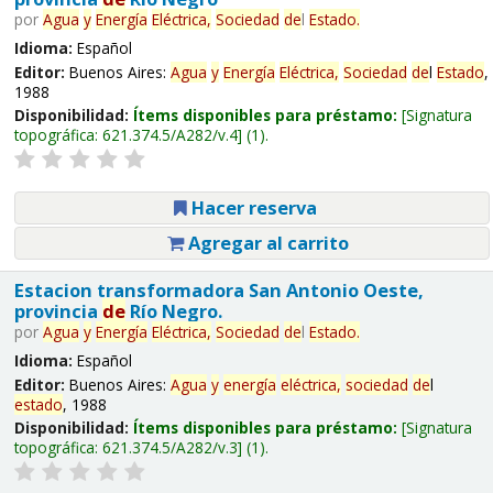
por
Agua
y
Energía
Eléctrica,
Sociedad
de
l
Estado
.
Idioma:
Español
Editor:
Buenos Aires:
Agua
y
Energía
Eléctrica,
Sociedad
de
l
Estado
,
1988
Disponibilidad:
Ítems disponibles para préstamo:
Signatura
topográfica:
621.374.5/A282/v.4
(1).
Hacer reserva
Agregar al carrito
Estacion transformadora San Antonio Oeste,
provincia
de
Río Negro.
por
Agua
y
Energía
Eléctrica,
Sociedad
de
l
Estado
.
Idioma:
Español
Editor:
Buenos Aires:
Agua
y
energía
eléctrica,
sociedad
de
l
estado
, 1988
Disponibilidad:
Ítems disponibles para préstamo:
Signatura
topográfica:
621.374.5/A282/v.3
(1).