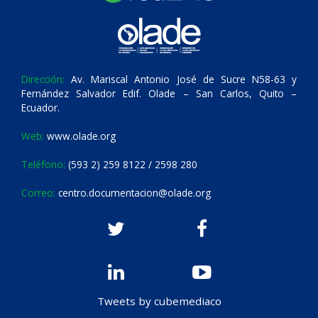
Dirección:
Av. Mariscal Antonio José de Sucre N58-63 y
Fernández Salvador Edif. Olade – San Carlos, Quito –
Ecuador.
Web:
www.olade.org
Teléfono:
(593 2) 259 8122 / 2598 280
Correo:
centro.documentacion@olade.org
Tweets by cubemediaco