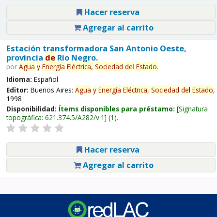
Hacer reserva
Agregar al carrito
Estación transformadora San Antonio Oeste,
provincia
de
Río Negro.
por
Agua
y
Energía
Eléctrica,
Sociedad
de
l
Estado
.
Idioma:
Español
Editor:
Buenos Aires:
Agua
y
Energía
Eléctrica,
Sociedad
de
l
Estado
,
1998
Disponibilidad:
Ítems disponibles para préstamo:
Signatura
topográfica:
621.374.5/A282/v.1
(1).
Hacer reserva
Agregar al carrito