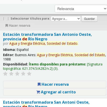
|
|
Seleccionar títulos para:
Hacer reserva
Estación transformadora San Antonio Oeste,
provincia
de
Río Negro
por
Agua
y
Energía
Eléctrica,
Sociedad
de
l
Estado
.
Idioma:
Español
Editor:
Buenos Aires:
Agua
y
Energía
Eléctrica,
Sociedad
de
l
Estado
,
1988
Disponibilidad:
Ítems disponibles para préstamo:
Signatura
topográfica:
621.374.5/A282/v.2
(3).
Hacer reserva
Agregar al carrito
Estación transformadora San Antoni Oeste,
provincia
de
Río Negro