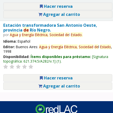
Hacer reserva
Agregar al carrito
Estación transformadora San Antonio Oeste,
provincia
de
Río Negro.
por
Agua
y
Energía
Eléctrica,
Sociedad
de
l
Estado
.
Idioma:
Español
Editor:
Buenos Aires:
Agua
y
Energía
Eléctrica,
Sociedad
de
l
Estado
,
1998
Disponibilidad:
Ítems disponibles para préstamo:
Signatura
topográfica:
621.374.5/A282/v.1
(1).
Hacer reserva
Agregar al carrito