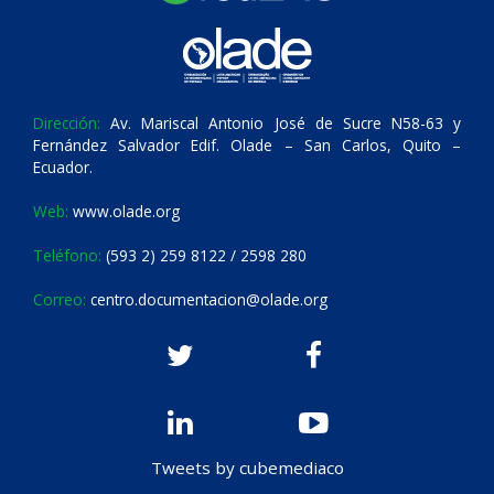
Dirección:
Av. Mariscal Antonio José de Sucre N58-63 y
Fernández Salvador Edif. Olade – San Carlos, Quito –
Ecuador.
Web:
www.olade.org
Teléfono:
(593 2) 259 8122 / 2598 280
Correo:
centro.documentacion@olade.org
Tweets by cubemediaco