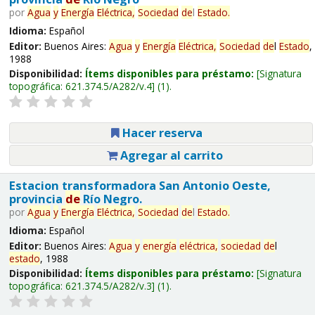
por
Agua
y
Energía
Eléctrica,
Sociedad
de
l
Estado
.
Idioma:
Español
Editor:
Buenos Aires:
Agua
y
Energía
Eléctrica,
Sociedad
de
l
Estado
,
1988
Disponibilidad:
Ítems disponibles para préstamo:
Signatura
topográfica:
621.374.5/A282/v.4
(1).
Hacer reserva
Agregar al carrito
Estacion transformadora San Antonio Oeste,
provincia
de
Río Negro.
por
Agua
y
Energía
Eléctrica,
Sociedad
de
l
Estado
.
Idioma:
Español
Editor:
Buenos Aires:
Agua
y
energía
eléctrica,
sociedad
de
l
estado
, 1988
Disponibilidad:
Ítems disponibles para préstamo:
Signatura
topográfica:
621.374.5/A282/v.3
(1).