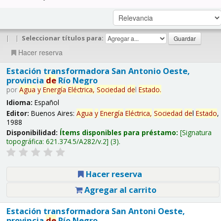
|
|
Seleccionar títulos para:
Hacer reserva
Estación transformadora San Antonio Oeste,
provincia
de
Río Negro
por
Agua
y
Energía
Eléctrica,
Sociedad
de
l
Estado
.
Idioma:
Español
Editor:
Buenos Aires:
Agua
y
Energía
Eléctrica,
Sociedad
de
l
Estado
,
1988
Disponibilidad:
Ítems disponibles para préstamo:
Signatura
topográfica:
621.374.5/A282/v.2
(3).
Hacer reserva
Agregar al carrito
Estación transformadora San Antoni Oeste,
provincia
de
Río Negro