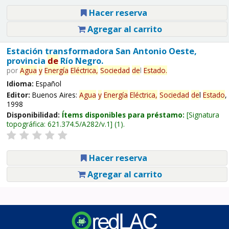
Hacer reserva
Agregar al carrito
Estación transformadora San Antonio Oeste,
provincia
de
Río Negro.
por
Agua
y
Energía
Eléctrica,
Sociedad
de
l
Estado
.
Idioma:
Español
Editor:
Buenos Aires:
Agua
y
Energía
Eléctrica,
Sociedad
de
l
Estado
,
1998
Disponibilidad:
Ítems disponibles para préstamo:
Signatura
topográfica:
621.374.5/A282/v.1
(1).
Hacer reserva
Agregar al carrito