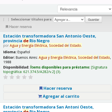
|
|
Seleccionar títulos para:
Hacer reserva
Estación transformadora San Antonio Oeste,
provincia
de
Río Negro
por
Agua
y
Energía
Eléctrica,
Sociedad
de
l
Estado
.
Idioma:
Español
Editor:
Buenos Aires:
Agua
y
Energía
Eléctrica,
Sociedad
de
l
Estado
,
1988
Disponibilidad:
Ítems disponibles para préstamo:
Signatura
topográfica:
621.374.5/A282/v.2
(3).
Hacer reserva
Agregar al carrito
Estación transformadora San Antoni Oeste,
provincia
de
Río Negro