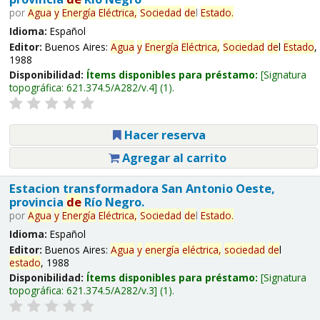
por
Agua
y
Energía
Eléctrica,
Sociedad
de
l
Estado
.
Idioma:
Español
Editor:
Buenos Aires:
Agua
y
Energía
Eléctrica,
Sociedad
de
l
Estado
,
1988
Disponibilidad:
Ítems disponibles para préstamo:
Signatura
topográfica:
621.374.5/A282/v.4
(1).
Hacer reserva
Agregar al carrito
Estacion transformadora San Antonio Oeste,
provincia
de
Río Negro.
por
Agua
y
Energía
Eléctrica,
Sociedad
de
l
Estado
.
Idioma:
Español
Editor:
Buenos Aires:
Agua
y
energía
eléctrica,
sociedad
de
l
estado
, 1988
Disponibilidad:
Ítems disponibles para préstamo:
Signatura
topográfica:
621.374.5/A282/v.3
(1).