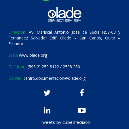
Dirección:
Av. Mariscal Antonio José de Sucre N58-63 y
Fernández Salvador Edif. Olade – San Carlos, Quito –
Ecuador.
Web:
www.olade.org
Teléfono:
(593 2) 259 8122 / 2598 280
Correo:
centro.documentacion@olade.org
Tweets by cubemediaco