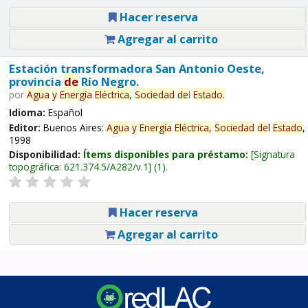
Hacer reserva
Agregar al carrito
Estación transformadora San Antonio Oeste,
provincia
de
Río Negro.
por
Agua
y
Energía
Eléctrica,
Sociedad
de
l
Estado
.
Idioma:
Español
Editor:
Buenos Aires:
Agua
y
Energía
Eléctrica,
Sociedad
de
l
Estado
,
1998
Disponibilidad:
Ítems disponibles para préstamo:
Signatura
topográfica:
621.374.5/A282/v.1
(1).
Hacer reserva
Agregar al carrito