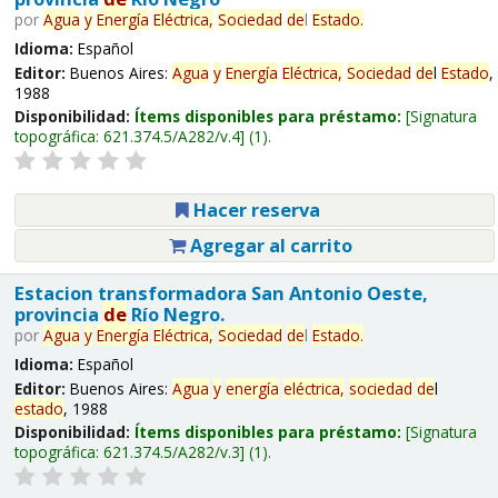
por
Agua
y
Energía
Eléctrica,
Sociedad
de
l
Estado
.
Idioma:
Español
Editor:
Buenos Aires:
Agua
y
Energía
Eléctrica,
Sociedad
de
l
Estado
,
1988
Disponibilidad:
Ítems disponibles para préstamo:
Signatura
topográfica:
621.374.5/A282/v.4
(1).
Hacer reserva
Agregar al carrito
Estacion transformadora San Antonio Oeste,
provincia
de
Río Negro.
por
Agua
y
Energía
Eléctrica,
Sociedad
de
l
Estado
.
Idioma:
Español
Editor:
Buenos Aires:
Agua
y
energía
eléctrica,
sociedad
de
l
estado
, 1988
Disponibilidad:
Ítems disponibles para préstamo:
Signatura
topográfica:
621.374.5/A282/v.3
(1).