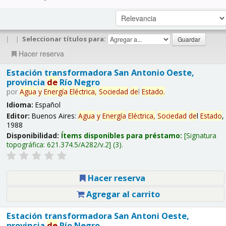
|
|
Seleccionar títulos para:
Hacer reserva
Estación transformadora San Antonio Oeste,
provincia
de
Río Negro
por
Agua
y
Energía
Eléctrica,
Sociedad
de
l
Estado
.
Idioma:
Español
Editor:
Buenos Aires:
Agua
y
Energía
Eléctrica,
Sociedad
de
l
Estado
,
1988
Disponibilidad:
Ítems disponibles para préstamo:
Signatura
topográfica:
621.374.5/A282/v.2
(3).
Hacer reserva
Agregar al carrito
Estación transformadora San Antoni Oeste,
provincia
de
Río Negro