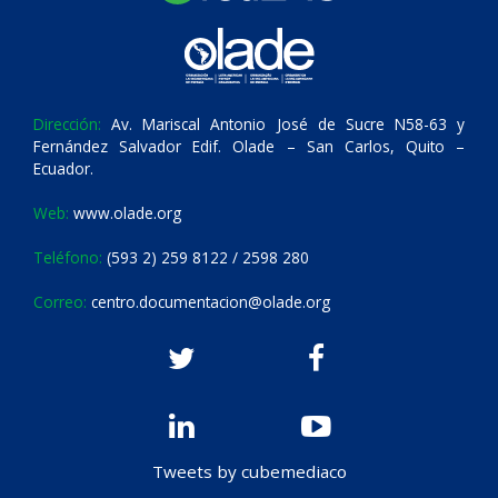
Dirección:
Av. Mariscal Antonio José de Sucre N58-63 y
Fernández Salvador Edif. Olade – San Carlos, Quito –
Ecuador.
Web:
www.olade.org
Teléfono:
(593 2) 259 8122 / 2598 280
Correo:
centro.documentacion@olade.org
Tweets by cubemediaco