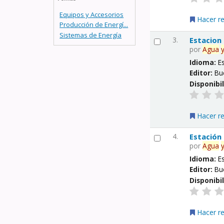
Equipos y Accesorios
Hacer r
Producción de Energí...
Sistemas de Energía
3.
Estacion
por
Agua
Idioma:
E
Editor:
Bu
Disponibi
Hacer r
4.
Estación
por
Agua
Idioma:
E
Editor:
Bu
Disponibi
Hacer r