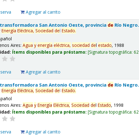
eserva
Agregar al carrito
 transformadora San Antonio Oeste, provincia
de
Río Negro
y
Energía
Eléctrica,
Sociedad
de
l
Estado
.
spañol
enos Aires:
Agua
y
energía
eléctrica,
sociedad
de
l
estado
, 1988
lidad:
Ítems disponibles para préstamo:
Signatura topográfica:
62
eserva
Agregar al carrito
 transformadora San Antonio Oeste, provincia
de
Río Negro
y
Energía
Eléctrica,
Sociedad
de
l
Estado
.
spañol
enos Aires:
Agua
y
Energía
Eléctrica,
Sociedad
de
l
Estado
, 1998
lidad:
Ítems disponibles para préstamo:
Signatura topográfica:
62
eserva
Agregar al carrito