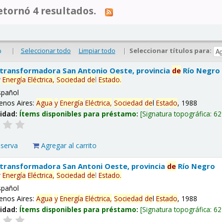
tornó 4 resultados.
|
Seleccionar todo
Limpiar todo
|
Seleccionar títulos para:
o
 transformadora San Antonio Oeste, provincia
de
Río Negro
y
Energía
Eléctrica,
Sociedad
de
l
Estado
.
spañol
enos Aires:
Agua
y
Energía
Eléctrica,
Sociedad
de
l
Estado
, 1988
lidad:
Ítems disponibles para préstamo:
Signatura topográfica:
62
eserva
Agregar al carrito
 transformadora San Antoni Oeste, provincia
de
Río Negro
y
Energía
Eléctrica,
Sociedad
de
l
Estado
.
spañol
enos Aires:
Agua
y
Energía
Eléctrica,
Sociedad
de
l
Estado
, 1988
lidad:
Ítems disponibles para préstamo:
Signatura topográfica:
62