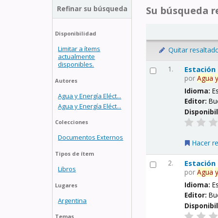
Refinar su búsqueda
Su búsqueda re
Disponibilidad
Limitar a ítems
Quitar resaltad
actualmente
disponibles.
1.
Estación
por
Agua
Autores
Idioma:
E
Agua y Energía Eléct...
Editor:
Bu
Agua y Energía Eléct...
Disponibi
Colecciones
Documentos Externos
Hacer r
Tipos de ítem
2.
Estación
Libros
por
Agua
Idioma:
E
Lugares
Editor:
Bu
Argentina
Disponibi
Temas