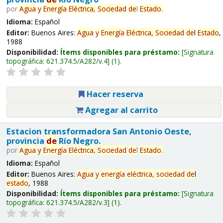
por
Agua
y
Energía
Eléctrica,
Sociedad
de
l
Estado
.
Idioma:
Español
Editor:
Buenos Aires:
Agua
y
Energía
Eléctrica,
Sociedad
de
l
Estado
,
1988
Disponibilidad:
Ítems disponibles para préstamo:
Signatura
topográfica:
621.374.5/A282/v.4
(1).
Hacer reserva
Agregar al carrito
Estacion transformadora San Antonio Oeste,
provincia
de
Río Negro.
por
Agua
y
Energía
Eléctrica,
Sociedad
de
l
Estado
.
Idioma:
Español
Editor:
Buenos Aires:
Agua
y
energía
eléctrica,
sociedad
de
l
estado
, 1988
Disponibilidad:
Ítems disponibles para préstamo:
Signatura
topográfica:
621.374.5/A282/v.3
(1).