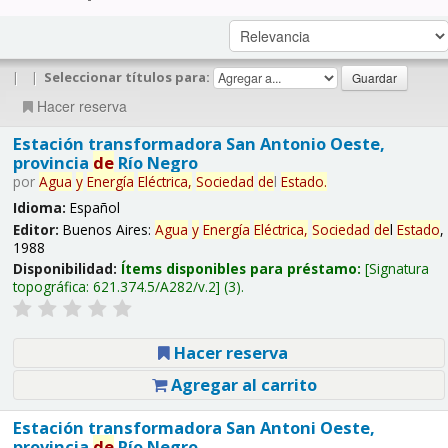
|
|
Seleccionar títulos para:
Hacer reserva
Estación transformadora San Antonio Oeste,
provincia
de
Río Negro
por
Agua
y
Energía
Eléctrica,
Sociedad
de
l
Estado
.
Idioma:
Español
Editor:
Buenos Aires:
Agua
y
Energía
Eléctrica,
Sociedad
de
l
Estado
,
1988
Disponibilidad:
Ítems disponibles para préstamo:
Signatura
topográfica:
621.374.5/A282/v.2
(3).
Hacer reserva
Agregar al carrito
Estación transformadora San Antoni Oeste,
provincia
de
Río Negro