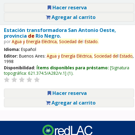
Hacer reserva
Agregar al carrito
Estación transformadora San Antonio Oeste,
provincia
de
Río Negro.
por
Agua
y
Energía
Eléctrica,
Sociedad
de
l
Estado
.
Idioma:
Español
Editor:
Buenos Aires:
Agua
y
Energía
Eléctrica,
Sociedad
de
l
Estado
,
1998
Disponibilidad:
Ítems disponibles para préstamo:
Signatura
topográfica:
621.374.5/A282/v.1
(1).
Hacer reserva
Agregar al carrito