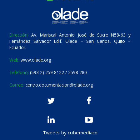
Dirección:
Av. Mariscal Antonio José de Sucre N58-63 y
Fernández Salvador Edif. Olade – San Carlos, Quito –
Ecuador.
Web:
www.olade.org
Teléfono:
(593 2) 259 8122 / 2598 280
Correo:
centro.documentacion@olade.org
Tweets by cubemediaco