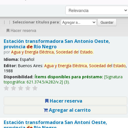
|
|
Seleccionar títulos para:
Hacer reserva
Estación transformadora San Antonio Oeste,
provincia
de
Río Negro
por
Agua
y
Energía
Eléctrica,
Sociedad
de
l
Estado
.
Idioma:
Español
Editor:
Buenos Aires:
Agua
y
Energía
Eléctrica,
Sociedad
de
l
Estado
,
1988
Disponibilidad:
Ítems disponibles para préstamo:
Signatura
topográfica:
621.374.5/A282/v.2
(3).
Hacer reserva
Agregar al carrito
Estación transformadora San Antoni Oeste,
provincia
de
Río Negro