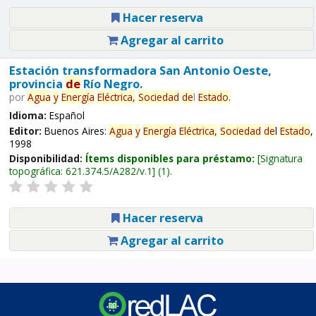
Hacer reserva
Agregar al carrito
Estación transformadora San Antonio Oeste,
provincia
de
Río Negro.
por
Agua
y
Energía
Eléctrica,
Sociedad
de
l
Estado
.
Idioma:
Español
Editor:
Buenos Aires:
Agua
y
Energía
Eléctrica,
Sociedad
de
l
Estado
,
1998
Disponibilidad:
Ítems disponibles para préstamo:
Signatura
topográfica:
621.374.5/A282/v.1
(1).
Hacer reserva
Agregar al carrito