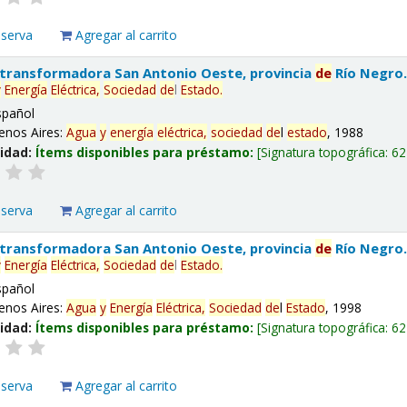
eserva
Agregar al carrito
 transformadora San Antonio Oeste, provincia
de
Río Negro
y
Energía
Eléctrica,
Sociedad
de
l
Estado
.
spañol
enos Aires:
Agua
y
energía
eléctrica,
sociedad
de
l
estado
, 1988
lidad:
Ítems disponibles para préstamo:
Signatura topográfica:
62
eserva
Agregar al carrito
 transformadora San Antonio Oeste, provincia
de
Río Negro
y
Energía
Eléctrica,
Sociedad
de
l
Estado
.
spañol
enos Aires:
Agua
y
Energía
Eléctrica,
Sociedad
de
l
Estado
, 1998
lidad:
Ítems disponibles para préstamo:
Signatura topográfica:
62
eserva
Agregar al carrito