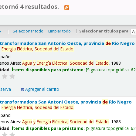
tornó 4 resultados.
|
Seleccionar todo
Limpiar todo
|
Seleccionar títulos para:
o
 transformadora San Antonio Oeste, provincia
de
Río Negro
y
Energía
Eléctrica,
Sociedad
de
l
Estado
.
spañol
enos Aires:
Agua
y
Energía
Eléctrica,
Sociedad
de
l
Estado
, 1988
lidad:
Ítems disponibles para préstamo:
Signatura topográfica:
62
eserva
Agregar al carrito
 transformadora San Antoni Oeste, provincia
de
Río Negro
y
Energía
Eléctrica,
Sociedad
de
l
Estado
.
spañol
enos Aires:
Agua
y
Energía
Eléctrica,
Sociedad
de
l
Estado
, 1988
lidad:
Ítems disponibles para préstamo:
Signatura topográfica:
62