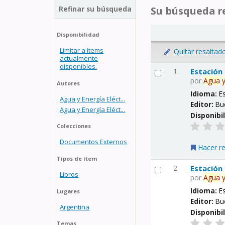
Refinar su búsqueda
Su búsqueda re
Disponibilidad
Limitar a ítems
Quitar resaltad
actualmente
disponibles.
1.
Estación
por
Agua
Autores
Idioma:
E
Agua y Energía Eléct...
Editor:
Bu
Agua y Energía Eléct...
Disponibi
Colecciones
Documentos Externos
Hacer r
Tipos de ítem
2.
Estación
Libros
por
Agua
Idioma:
E
Lugares
Editor:
Bu
Argentina
Disponibi
Temas