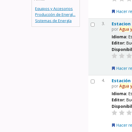
Equipos y Accesorios
Hacer r
Producción de Energí...
Sistemas de Energía
3.
Estacion
por
Agua
Idioma:
E
Editor:
Bu
Disponibi
Hacer r
4.
Estación
por
Agua
Idioma:
E
Editor:
Bu
Disponibi
Hacer r