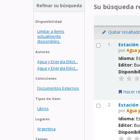
Refinar su búsqueda
Su búsqueda re
Disponibilidad
Limitar a ítems
Quitar resaltad
actualmente
disponibles.
1.
Estación
por
Agua
Autores
Idioma:
E
Agua y Energía Eléct...
Editor:
Bu
Agua y Energía Eléct...
Disponibi
Colecciones
Documentos Externos
Hacer r
Tipos de ítem
2.
Estación
Libros
por
Agua
Idioma:
E
Lugares
Editor:
Bu
Argentina
Disponibi
Temas