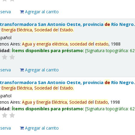
eserva
Agregar al carrito
 transformadora San Antonio Oeste, provincia
de
Río Negro
y
Energía
Eléctrica,
Sociedad
de
l
Estado
.
spañol
enos Aires:
Agua
y
energía
eléctrica,
sociedad
de
l
estado
, 1988
lidad:
Ítems disponibles para préstamo:
Signatura topográfica:
62
eserva
Agregar al carrito
 transformadora San Antonio Oeste, provincia
de
Río Negro
y
Energía
Eléctrica,
Sociedad
de
l
Estado
.
spañol
enos Aires:
Agua
y
Energía
Eléctrica,
Sociedad
de
l
Estado
, 1998
lidad:
Ítems disponibles para préstamo:
Signatura topográfica:
62
eserva
Agregar al carrito