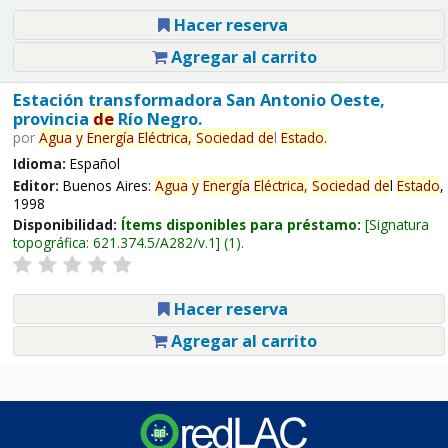
Hacer reserva
Agregar al carrito
Estación transformadora San Antonio Oeste,
provincia
de
Río Negro.
por
Agua
y
Energía
Eléctrica,
Sociedad
de
l
Estado
.
Idioma:
Español
Editor:
Buenos Aires:
Agua
y
Energía
Eléctrica,
Sociedad
de
l
Estado
,
1998
Disponibilidad:
Ítems disponibles para préstamo:
Signatura
topográfica:
621.374.5/A282/v.1
(1).
Hacer reserva
Agregar al carrito