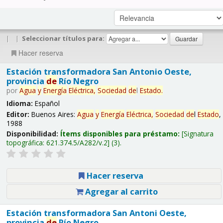
|
|
Seleccionar títulos para:
Hacer reserva
Estación transformadora San Antonio Oeste,
provincia
de
Río Negro
por
Agua
y
Energía
Eléctrica,
Sociedad
de
l
Estado
.
Idioma:
Español
Editor:
Buenos Aires:
Agua
y
Energía
Eléctrica,
Sociedad
de
l
Estado
,
1988
Disponibilidad:
Ítems disponibles para préstamo:
Signatura
topográfica:
621.374.5/A282/v.2
(3).
Hacer reserva
Agregar al carrito
Estación transformadora San Antoni Oeste,
provincia
de
Río Negro