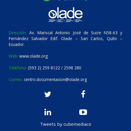
Dirección:
Av. Mariscal Antonio José de Sucre N58-63 y
Fernández Salvador Edif. Olade – San Carlos, Quito –
Ecuador.
Web:
www.olade.org
Teléfono:
(593 2) 259 8122 / 2598 280
Correo:
centro.documentacion@olade.org
Tweets by cubemediaco