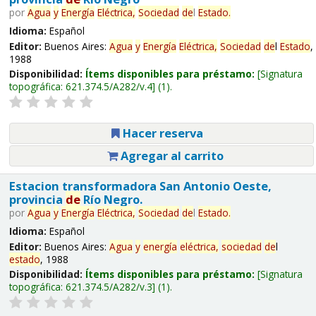
por
Agua
y
Energía
Eléctrica,
Sociedad
de
l
Estado
.
Idioma:
Español
Editor:
Buenos Aires:
Agua
y
Energía
Eléctrica,
Sociedad
de
l
Estado
,
1988
Disponibilidad:
Ítems disponibles para préstamo:
Signatura
topográfica:
621.374.5/A282/v.4
(1).
Hacer reserva
Agregar al carrito
Estacion transformadora San Antonio Oeste,
provincia
de
Río Negro.
por
Agua
y
Energía
Eléctrica,
Sociedad
de
l
Estado
.
Idioma:
Español
Editor:
Buenos Aires:
Agua
y
energía
eléctrica,
sociedad
de
l
estado
, 1988
Disponibilidad:
Ítems disponibles para préstamo:
Signatura
topográfica:
621.374.5/A282/v.3
(1).