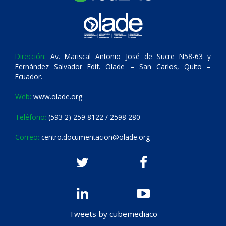
Dirección:
Av. Mariscal Antonio José de Sucre N58-63 y
Fernández Salvador Edif. Olade – San Carlos, Quito –
Ecuador.
Web:
www.olade.org
Teléfono:
(593 2) 259 8122 / 2598 280
Correo:
centro.documentacion@olade.org
Tweets by cubemediaco