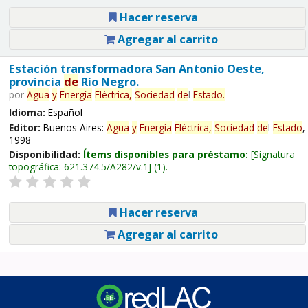
Hacer reserva
Agregar al carrito
Estación transformadora San Antonio Oeste,
provincia
de
Río Negro.
por
Agua
y
Energía
Eléctrica,
Sociedad
de
l
Estado
.
Idioma:
Español
Editor:
Buenos Aires:
Agua
y
Energía
Eléctrica,
Sociedad
de
l
Estado
,
1998
Disponibilidad:
Ítems disponibles para préstamo:
Signatura
topográfica:
621.374.5/A282/v.1
(1).
Hacer reserva
Agregar al carrito