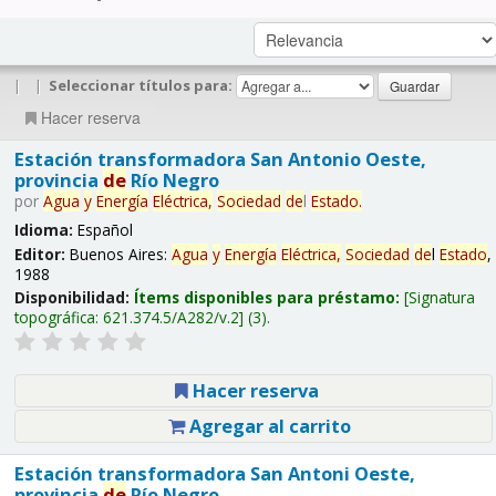
|
|
Seleccionar títulos para:
Hacer reserva
Estación transformadora San Antonio Oeste,
provincia
de
Río Negro
por
Agua
y
Energía
Eléctrica,
Sociedad
de
l
Estado
.
Idioma:
Español
Editor:
Buenos Aires:
Agua
y
Energía
Eléctrica,
Sociedad
de
l
Estado
,
1988
Disponibilidad:
Ítems disponibles para préstamo:
Signatura
topográfica:
621.374.5/A282/v.2
(3).
Hacer reserva
Agregar al carrito
Estación transformadora San Antoni Oeste,
provincia
de
Río Negro