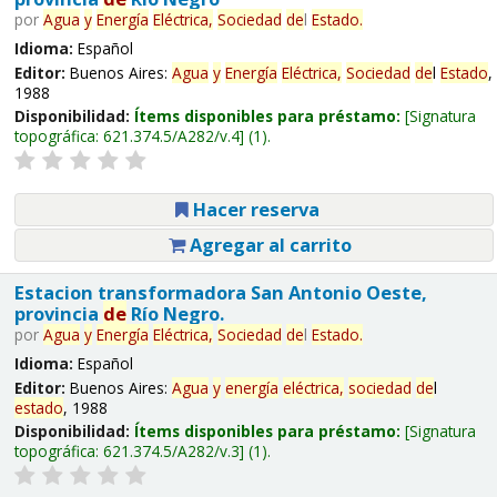
por
Agua
y
Energía
Eléctrica,
Sociedad
de
l
Estado
.
Idioma:
Español
Editor:
Buenos Aires:
Agua
y
Energía
Eléctrica,
Sociedad
de
l
Estado
,
1988
Disponibilidad:
Ítems disponibles para préstamo:
Signatura
topográfica:
621.374.5/A282/v.4
(1).
Hacer reserva
Agregar al carrito
Estacion transformadora San Antonio Oeste,
provincia
de
Río Negro.
por
Agua
y
Energía
Eléctrica,
Sociedad
de
l
Estado
.
Idioma:
Español
Editor:
Buenos Aires:
Agua
y
energía
eléctrica,
sociedad
de
l
estado
, 1988
Disponibilidad:
Ítems disponibles para préstamo:
Signatura
topográfica:
621.374.5/A282/v.3
(1).