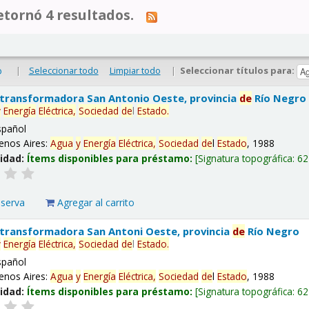
tornó 4 resultados.
|
Seleccionar todo
Limpiar todo
|
Seleccionar títulos para:
o
 transformadora San Antonio Oeste, provincia
de
Río Negro
y
Energía
Eléctrica,
Sociedad
de
l
Estado
.
spañol
enos Aires:
Agua
y
Energía
Eléctrica,
Sociedad
de
l
Estado
, 1988
lidad:
Ítems disponibles para préstamo:
Signatura topográfica:
62
eserva
Agregar al carrito
 transformadora San Antoni Oeste, provincia
de
Río Negro
y
Energía
Eléctrica,
Sociedad
de
l
Estado
.
spañol
enos Aires:
Agua
y
Energía
Eléctrica,
Sociedad
de
l
Estado
, 1988
lidad:
Ítems disponibles para préstamo:
Signatura topográfica:
62