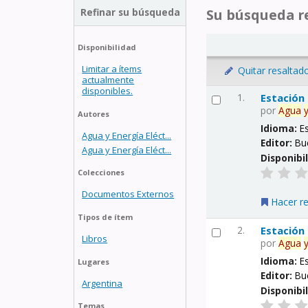
Refinar su búsqueda
Su búsqueda re
Disponibilidad
Limitar a ítems
Quitar resaltad
actualmente
disponibles.
1.
Estación
por
Agua
Autores
Idioma:
E
Agua y Energía Eléct...
Editor:
Bu
Agua y Energía Eléct...
Disponibi
Colecciones
Documentos Externos
Hacer r
Tipos de ítem
2.
Estación
Libros
por
Agua
Idioma:
E
Lugares
Editor:
Bu
Argentina
Disponibi
Temas