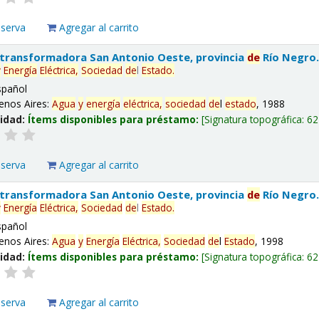
eserva
Agregar al carrito
 transformadora San Antonio Oeste, provincia
de
Río Negro
y
Energía
Eléctrica,
Sociedad
de
l
Estado
.
spañol
enos Aires:
Agua
y
energía
eléctrica,
sociedad
de
l
estado
, 1988
lidad:
Ítems disponibles para préstamo:
Signatura topográfica:
62
eserva
Agregar al carrito
 transformadora San Antonio Oeste, provincia
de
Río Negro
y
Energía
Eléctrica,
Sociedad
de
l
Estado
.
spañol
enos Aires:
Agua
y
Energía
Eléctrica,
Sociedad
de
l
Estado
, 1998
lidad:
Ítems disponibles para préstamo:
Signatura topográfica:
62
eserva
Agregar al carrito