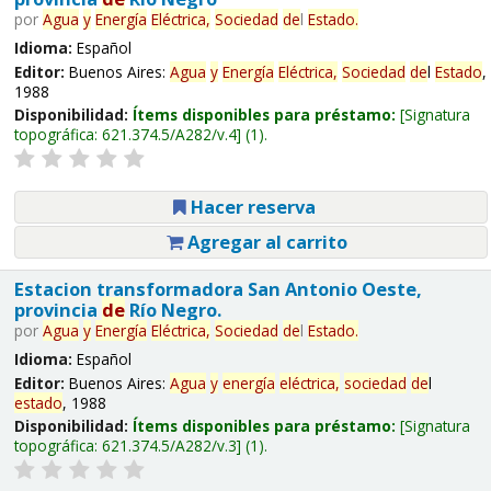
por
Agua
y
Energía
Eléctrica,
Sociedad
de
l
Estado
.
Idioma:
Español
Editor:
Buenos Aires:
Agua
y
Energía
Eléctrica,
Sociedad
de
l
Estado
,
1988
Disponibilidad:
Ítems disponibles para préstamo:
Signatura
topográfica:
621.374.5/A282/v.4
(1).
Hacer reserva
Agregar al carrito
Estacion transformadora San Antonio Oeste,
provincia
de
Río Negro.
por
Agua
y
Energía
Eléctrica,
Sociedad
de
l
Estado
.
Idioma:
Español
Editor:
Buenos Aires:
Agua
y
energía
eléctrica,
sociedad
de
l
estado
, 1988
Disponibilidad:
Ítems disponibles para préstamo:
Signatura
topográfica:
621.374.5/A282/v.3
(1).