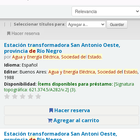
|
|
Seleccionar títulos para:
Hacer reserva
Estación transformadora San Antonio Oeste,
provincia
de
Río Negro
por
Agua
y
Energía
Eléctrica,
Sociedad
de
l
Estado
.
Idioma:
Español
Editor:
Buenos Aires:
Agua
y
Energía
Eléctrica,
Sociedad
de
l
Estado
,
1988
Disponibilidad:
Ítems disponibles para préstamo:
Signatura
topográfica:
621.374.5/A282/v.2
(3).
Hacer reserva
Agregar al carrito
Estación transformadora San Antoni Oeste,
provincia
de
Río Negro