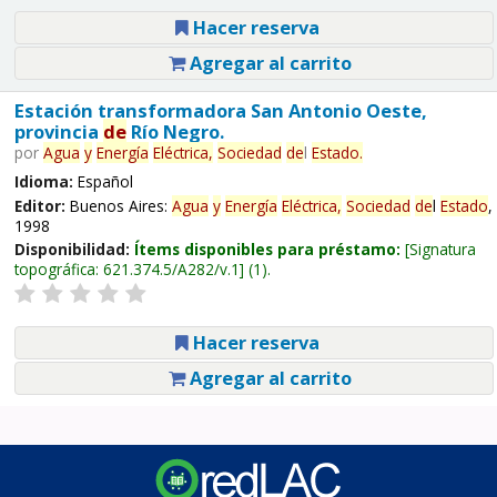
Hacer reserva
Agregar al carrito
Estación transformadora San Antonio Oeste,
provincia
de
Río Negro.
por
Agua
y
Energía
Eléctrica,
Sociedad
de
l
Estado
.
Idioma:
Español
Editor:
Buenos Aires:
Agua
y
Energía
Eléctrica,
Sociedad
de
l
Estado
,
1998
Disponibilidad:
Ítems disponibles para préstamo:
Signatura
topográfica:
621.374.5/A282/v.1
(1).
Hacer reserva
Agregar al carrito