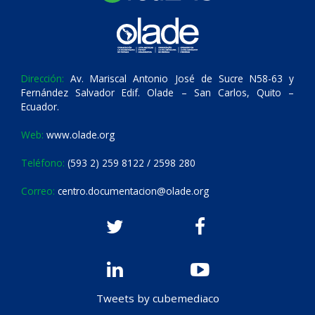
Dirección:
Av. Mariscal Antonio José de Sucre N58-63 y
Fernández Salvador Edif. Olade – San Carlos, Quito –
Ecuador.
Web:
www.olade.org
Teléfono:
(593 2) 259 8122 / 2598 280
Correo:
centro.documentacion@olade.org
Tweets by cubemediaco