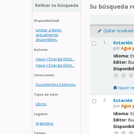
Refinar su búsqueda
Su búsqueda re
Disponibilidad
Limitar a ítems
Quitar resaltad
actualmente
disponibles.
1.
Estación
por
Agua
Autores
Idioma:
E
Agua y Energía Eléct...
Editor:
Bu
Agua y Energía Eléct...
Disponibi
Colecciones
Documentos Externos
Hacer r
Tipos de ítem
2.
Estación
Libros
por
Agua
Idioma:
E
Lugares
Editor:
Bu
Argentina
Disponibi
Temas