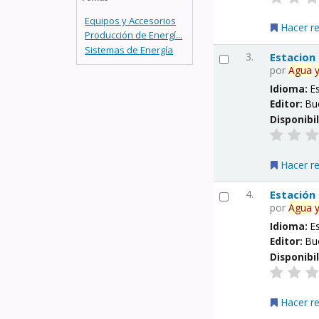
Equipos y Accesorios
Hacer r
Producción de Energí...
Sistemas de Energía
3.
Estacion
por
Agua
Idioma:
E
Editor:
Bu
Disponibi
Hacer r
4.
Estación
por
Agua
Idioma:
E
Editor:
Bu
Disponibi
Hacer r