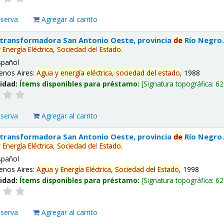
eserva
Agregar al carrito
 transformadora San Antonio Oeste, provincia
de
Río Negro
y
Energía
Eléctrica,
Sociedad
de
l
Estado
.
spañol
enos Aires:
Agua
y
energía
eléctrica,
sociedad
de
l
estado
, 1988
lidad:
Ítems disponibles para préstamo:
Signatura topográfica:
62
eserva
Agregar al carrito
 transformadora San Antonio Oeste, provincia
de
Río Negro
y
Energía
Eléctrica,
Sociedad
de
l
Estado
.
spañol
enos Aires:
Agua
y
Energía
Eléctrica,
Sociedad
de
l
Estado
, 1998
lidad:
Ítems disponibles para préstamo:
Signatura topográfica:
62
eserva
Agregar al carrito