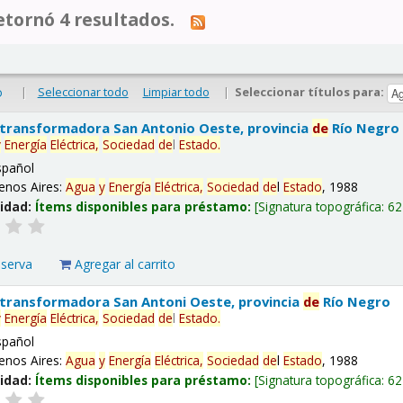
tornó 4 resultados.
|
Seleccionar todo
Limpiar todo
|
Seleccionar títulos para:
o
 transformadora San Antonio Oeste, provincia
de
Río Negro
y
Energía
Eléctrica,
Sociedad
de
l
Estado
.
spañol
enos Aires:
Agua
y
Energía
Eléctrica,
Sociedad
de
l
Estado
, 1988
lidad:
Ítems disponibles para préstamo:
Signatura topográfica:
62
eserva
Agregar al carrito
 transformadora San Antoni Oeste, provincia
de
Río Negro
y
Energía
Eléctrica,
Sociedad
de
l
Estado
.
spañol
enos Aires:
Agua
y
Energía
Eléctrica,
Sociedad
de
l
Estado
, 1988
lidad:
Ítems disponibles para préstamo:
Signatura topográfica:
62