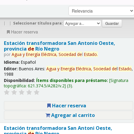
|
|
Seleccionar títulos para:
Hacer reserva
Estación transformadora San Antonio Oeste,
provincia
de
Río Negro
por
Agua
y
Energía
Eléctrica,
Sociedad
de
l
Estado
.
Idioma:
Español
Editor:
Buenos Aires:
Agua
y
Energía
Eléctrica,
Sociedad
de
l
Estado
,
1988
Disponibilidad:
Ítems disponibles para préstamo:
Signatura
topográfica:
621.374.5/A282/v.2
(3).
Hacer reserva
Agregar al carrito
Estación transformadora San Antoni Oeste,
provincia
de
Río Negro