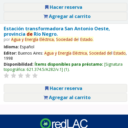
Hacer reserva
Agregar al carrito
Estación transformadora San Antonio Oeste,
provincia
de
Río Negro.
por
Agua
y
Energía
Eléctrica,
Sociedad
de
l
Estado
.
Idioma:
Español
Editor:
Buenos Aires:
Agua
y
Energía
Eléctrica,
Sociedad
de
l
Estado
,
1998
Disponibilidad:
Ítems disponibles para préstamo:
Signatura
topográfica:
621.374.5/A282/v.1
(1).
Hacer reserva
Agregar al carrito