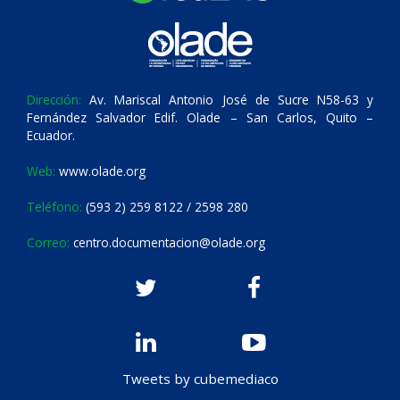
Dirección:
Av. Mariscal Antonio José de Sucre N58-63 y
Fernández Salvador Edif. Olade – San Carlos, Quito –
Ecuador.
Web:
www.olade.org
Teléfono:
(593 2) 259 8122 / 2598 280
Correo:
centro.documentacion@olade.org
Tweets by cubemediaco