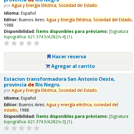
por
Agua
y
Energía
Eléctrica,
Sociedad
de
l
Estado
.
Idioma:
Español
Editor:
Buenos Aires:
Agua
y
Energía
Eléctrica,
Sociedad
de
l
Estado
,
1988
Disponibilidad:
Ítems disponibles para préstamo:
Signatura
topográfica:
621.374.5/A282/v.4
(1).
Hacer reserva
Agregar al carrito
Estacion transformadora San Antonio Oeste,
provincia
de
Río Negro.
por
Agua
y
Energía
Eléctrica,
Sociedad
de
l
Estado
.
Idioma:
Español
Editor:
Buenos Aires:
Agua
y
energía
eléctrica,
sociedad
de
l
estado
, 1988
Disponibilidad:
Ítems disponibles para préstamo:
Signatura
topográfica:
621.374.5/A282/v.3
(1).