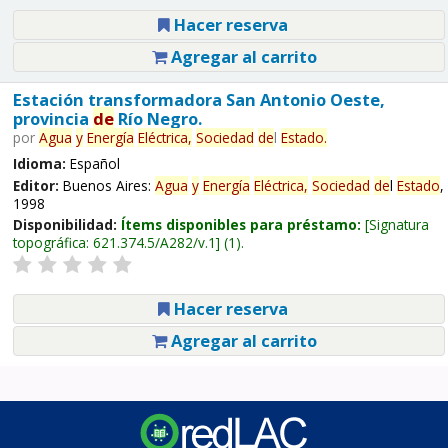
Hacer reserva
Agregar al carrito
Estación transformadora San Antonio Oeste,
provincia
de
Río Negro.
por
Agua
y
Energía
Eléctrica,
Sociedad
de
l
Estado
.
Idioma:
Español
Editor:
Buenos Aires:
Agua
y
Energía
Eléctrica,
Sociedad
de
l
Estado
,
1998
Disponibilidad:
Ítems disponibles para préstamo:
Signatura
topográfica:
621.374.5/A282/v.1
(1).
Hacer reserva
Agregar al carrito