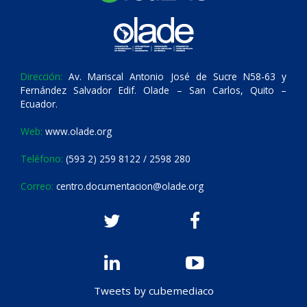
Dirección:
Av. Mariscal Antonio José de Sucre N58-63 y
Fernández Salvador Edif. Olade – San Carlos, Quito –
Ecuador.
Web:
www.olade.org
Teléfono:
(593 2) 259 8122 / 2598 280
Correo:
centro.documentacion@olade.org
Tweets by cubemediaco