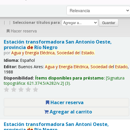
|
|
Seleccionar títulos para:
Hacer reserva
Estación transformadora San Antonio Oeste,
provincia
de
Río Negro
por
Agua
y
Energía
Eléctrica,
Sociedad
de
l
Estado
.
Idioma:
Español
Editor:
Buenos Aires:
Agua
y
Energía
Eléctrica,
Sociedad
de
l
Estado
,
1988
Disponibilidad:
Ítems disponibles para préstamo:
Signatura
topográfica:
621.374.5/A282/v.2
(3).
Hacer reserva
Agregar al carrito
Estación transformadora San Antoni Oeste,
provincia
de
Río Negro