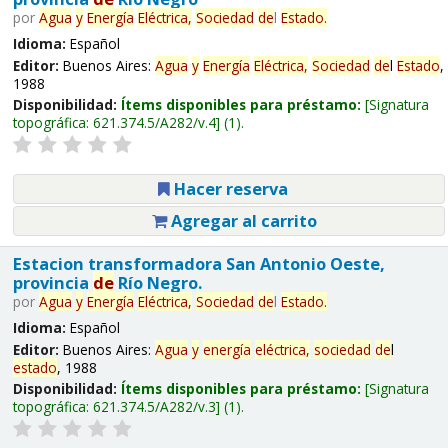
por
Agua
y
Energía
Eléctrica,
Sociedad
de
l
Estado
.
Idioma:
Español
Editor:
Buenos Aires:
Agua
y
Energía
Eléctrica,
Sociedad
de
l
Estado
,
1988
Disponibilidad:
Ítems disponibles para préstamo:
Signatura
topográfica:
621.374.5/A282/v.4
(1).
Hacer reserva
Agregar al carrito
Estacion transformadora San Antonio Oeste,
provincia
de
Río Negro.
por
Agua
y
Energía
Eléctrica,
Sociedad
de
l
Estado
.
Idioma:
Español
Editor:
Buenos Aires:
Agua
y
energía
eléctrica,
sociedad
de
l
estado
, 1988
Disponibilidad:
Ítems disponibles para préstamo:
Signatura
topográfica:
621.374.5/A282/v.3
(1).