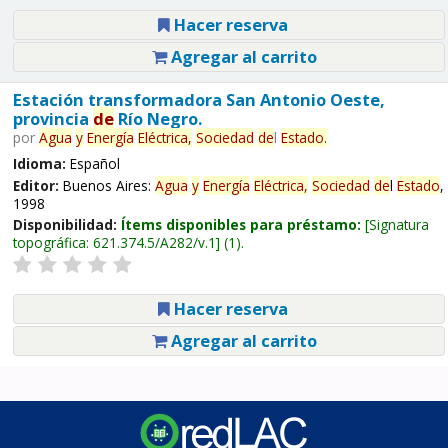
Hacer reserva
Agregar al carrito
Estación transformadora San Antonio Oeste,
provincia
de
Río Negro.
por
Agua
y
Energía
Eléctrica,
Sociedad
de
l
Estado
.
Idioma:
Español
Editor:
Buenos Aires:
Agua
y
Energía
Eléctrica,
Sociedad
de
l
Estado
,
1998
Disponibilidad:
Ítems disponibles para préstamo:
Signatura
topográfica:
621.374.5/A282/v.1
(1).
Hacer reserva
Agregar al carrito