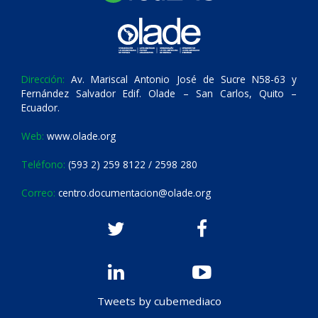
Dirección:
Av. Mariscal Antonio José de Sucre N58-63 y
Fernández Salvador Edif. Olade – San Carlos, Quito –
Ecuador.
Web:
www.olade.org
Teléfono:
(593 2) 259 8122 / 2598 280
Correo:
centro.documentacion@olade.org
Tweets by cubemediaco