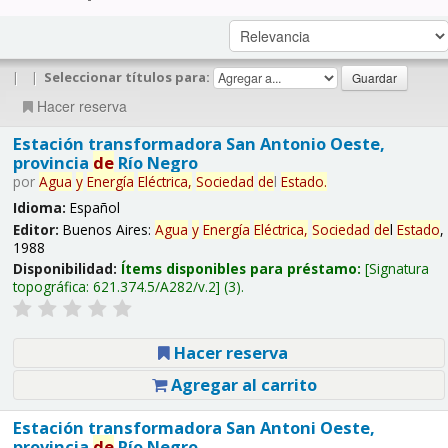
|
|
Seleccionar títulos para:
Hacer reserva
Estación transformadora San Antonio Oeste,
provincia
de
Río Negro
por
Agua
y
Energía
Eléctrica,
Sociedad
de
l
Estado
.
Idioma:
Español
Editor:
Buenos Aires:
Agua
y
Energía
Eléctrica,
Sociedad
de
l
Estado
,
1988
Disponibilidad:
Ítems disponibles para préstamo:
Signatura
topográfica:
621.374.5/A282/v.2
(3).
Hacer reserva
Agregar al carrito
Estación transformadora San Antoni Oeste,
provincia
de
Río Negro