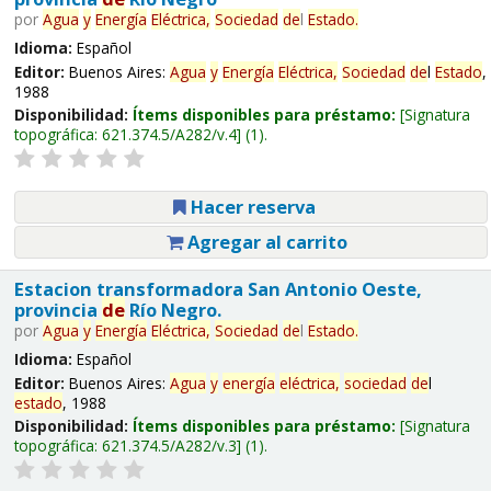
por
Agua
y
Energía
Eléctrica,
Sociedad
de
l
Estado
.
Idioma:
Español
Editor:
Buenos Aires:
Agua
y
Energía
Eléctrica,
Sociedad
de
l
Estado
,
1988
Disponibilidad:
Ítems disponibles para préstamo:
Signatura
topográfica:
621.374.5/A282/v.4
(1).
Hacer reserva
Agregar al carrito
Estacion transformadora San Antonio Oeste,
provincia
de
Río Negro.
por
Agua
y
Energía
Eléctrica,
Sociedad
de
l
Estado
.
Idioma:
Español
Editor:
Buenos Aires:
Agua
y
energía
eléctrica,
sociedad
de
l
estado
, 1988
Disponibilidad:
Ítems disponibles para préstamo:
Signatura
topográfica:
621.374.5/A282/v.3
(1).