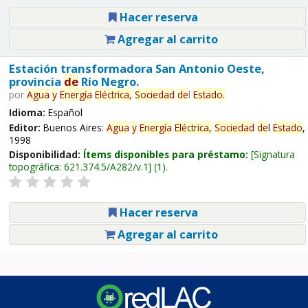
Hacer reserva
Agregar al carrito
Estación transformadora San Antonio Oeste,
provincia
de
Río Negro.
por
Agua
y
Energía
Eléctrica,
Sociedad
de
l
Estado
.
Idioma:
Español
Editor:
Buenos Aires:
Agua
y
Energía
Eléctrica,
Sociedad
de
l
Estado
,
1998
Disponibilidad:
Ítems disponibles para préstamo:
Signatura
topográfica:
621.374.5/A282/v.1
(1).
Hacer reserva
Agregar al carrito