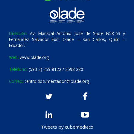
Dirección:
Av. Mariscal Antonio José de Sucre N58-63 y
Fernández Salvador Edif. Olade – San Carlos, Quito –
Ecuador.
Web:
www.olade.org
Teléfono:
(593 2) 259 8122 / 2598 280
Correo:
centro.documentacion@olade.org
Tweets by cubemediaco