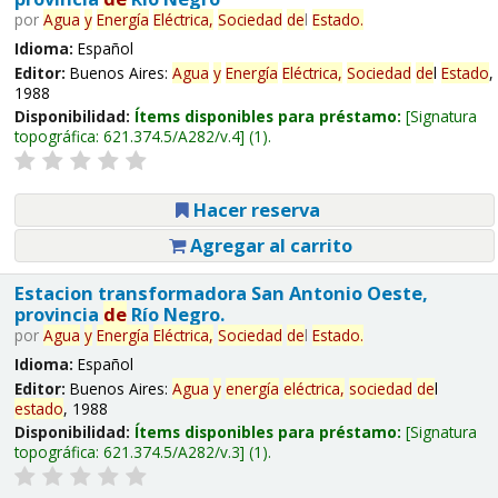
por
Agua
y
Energía
Eléctrica,
Sociedad
de
l
Estado
.
Idioma:
Español
Editor:
Buenos Aires:
Agua
y
Energía
Eléctrica,
Sociedad
de
l
Estado
,
1988
Disponibilidad:
Ítems disponibles para préstamo:
Signatura
topográfica:
621.374.5/A282/v.4
(1).
Hacer reserva
Agregar al carrito
Estacion transformadora San Antonio Oeste,
provincia
de
Río Negro.
por
Agua
y
Energía
Eléctrica,
Sociedad
de
l
Estado
.
Idioma:
Español
Editor:
Buenos Aires:
Agua
y
energía
eléctrica,
sociedad
de
l
estado
, 1988
Disponibilidad:
Ítems disponibles para préstamo:
Signatura
topográfica:
621.374.5/A282/v.3
(1).