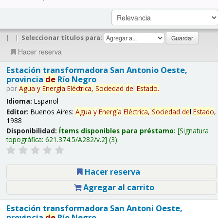
|
|
Seleccionar títulos para:
Hacer reserva
Estación transformadora San Antonio Oeste,
provincia
de
Río Negro
por
Agua
y
Energía
Eléctrica,
Sociedad
de
l
Estado
.
Idioma:
Español
Editor:
Buenos Aires:
Agua
y
Energía
Eléctrica,
Sociedad
de
l
Estado
,
1988
Disponibilidad:
Ítems disponibles para préstamo:
Signatura
topográfica:
621.374.5/A282/v.2
(3).
Hacer reserva
Agregar al carrito
Estación transformadora San Antoni Oeste,
provincia
de
Río Negro