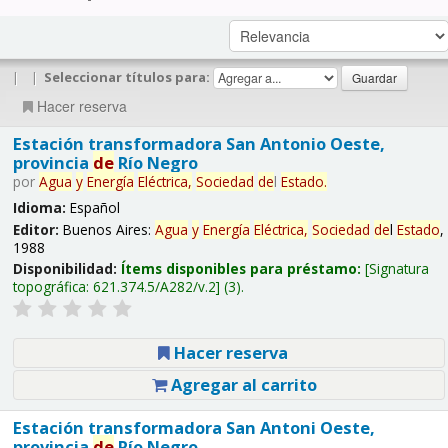
|
|
Seleccionar títulos para:
Hacer reserva
Estación transformadora San Antonio Oeste,
provincia
de
Río Negro
por
Agua
y
Energía
Eléctrica,
Sociedad
de
l
Estado
.
Idioma:
Español
Editor:
Buenos Aires:
Agua
y
Energía
Eléctrica,
Sociedad
de
l
Estado
,
1988
Disponibilidad:
Ítems disponibles para préstamo:
Signatura
topográfica:
621.374.5/A282/v.2
(3).
Hacer reserva
Agregar al carrito
Estación transformadora San Antoni Oeste,
provincia
de
Río Negro