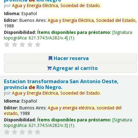
por
Agua
y
Energía
Eléctrica,
Sociedad
de
l
Estado
.
Idioma:
Español
Editor:
Buenos Aires:
Agua
y
Energía
Eléctrica,
Sociedad
de
l
Estado
,
1988
Disponibilidad:
Ítems disponibles para préstamo:
Signatura
topográfica:
621.374.5/A282/v.4
(1).
Hacer reserva
Agregar al carrito
Estacion transformadora San Antonio Oeste,
provincia
de
Río Negro.
por
Agua
y
Energía
Eléctrica,
Sociedad
de
l
Estado
.
Idioma:
Español
Editor:
Buenos Aires:
Agua
y
energía
eléctrica,
sociedad
de
l
estado
, 1988
Disponibilidad:
Ítems disponibles para préstamo:
Signatura
topográfica:
621.374.5/A282/v.3
(1).