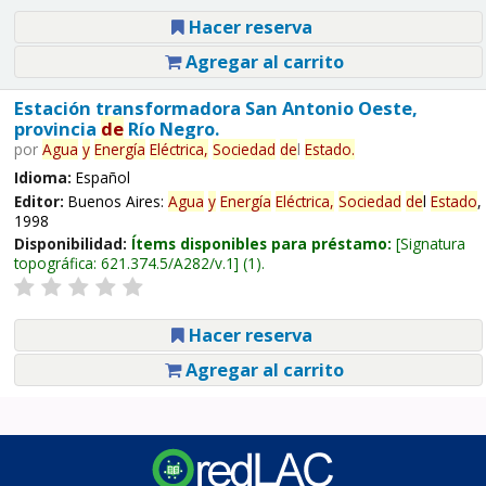
Hacer reserva
Agregar al carrito
Estación transformadora San Antonio Oeste,
provincia
de
Río Negro.
por
Agua
y
Energía
Eléctrica,
Sociedad
de
l
Estado
.
Idioma:
Español
Editor:
Buenos Aires:
Agua
y
Energía
Eléctrica,
Sociedad
de
l
Estado
,
1998
Disponibilidad:
Ítems disponibles para préstamo:
Signatura
topográfica:
621.374.5/A282/v.1
(1).
Hacer reserva
Agregar al carrito