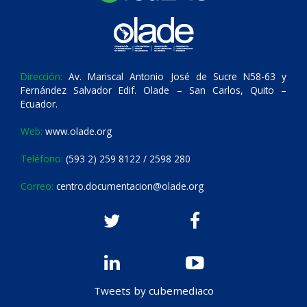
Dirección:
Av. Mariscal Antonio José de Sucre N58-63 y
Fernández Salvador Edif. Olade – San Carlos, Quito –
Ecuador.
Web:
www.olade.org
Teléfono:
(593 2) 259 8122 / 2598 280
Correo:
centro.documentacion@olade.org
Tweets by cubemediaco