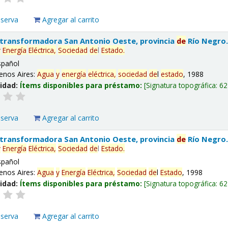
eserva
Agregar al carrito
 transformadora San Antonio Oeste, provincia
de
Río Negro
y
Energía
Eléctrica,
Sociedad
de
l
Estado
.
spañol
enos Aires:
Agua
y
energía
eléctrica,
sociedad
de
l
estado
, 1988
lidad:
Ítems disponibles para préstamo:
Signatura topográfica:
62
eserva
Agregar al carrito
 transformadora San Antonio Oeste, provincia
de
Río Negro
y
Energía
Eléctrica,
Sociedad
de
l
Estado
.
spañol
enos Aires:
Agua
y
Energía
Eléctrica,
Sociedad
de
l
Estado
, 1998
lidad:
Ítems disponibles para préstamo:
Signatura topográfica:
62
eserva
Agregar al carrito