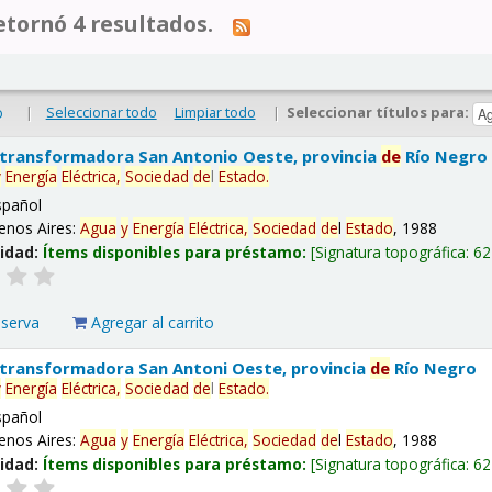
tornó 4 resultados.
|
Seleccionar todo
Limpiar todo
|
Seleccionar títulos para:
o
 transformadora San Antonio Oeste, provincia
de
Río Negro
y
Energía
Eléctrica,
Sociedad
de
l
Estado
.
spañol
enos Aires:
Agua
y
Energía
Eléctrica,
Sociedad
de
l
Estado
, 1988
lidad:
Ítems disponibles para préstamo:
Signatura topográfica:
62
eserva
Agregar al carrito
 transformadora San Antoni Oeste, provincia
de
Río Negro
y
Energía
Eléctrica,
Sociedad
de
l
Estado
.
spañol
enos Aires:
Agua
y
Energía
Eléctrica,
Sociedad
de
l
Estado
, 1988
lidad:
Ítems disponibles para préstamo:
Signatura topográfica:
62