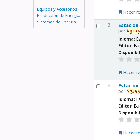
Equipos y Accesorios
Hacer r
Producción de Energí...
Sistemas de Energía
3.
Estacion
por
Agua
Idioma:
E
Editor:
Bu
Disponibi
Hacer r
4.
Estación
por
Agua
Idioma:
E
Editor:
Bu
Disponibi
Hacer r