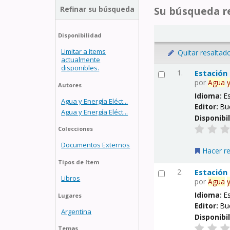
Refinar su búsqueda
Su búsqueda re
Disponibilidad
Limitar a ítems
Quitar resaltad
actualmente
disponibles.
1.
Estación
por
Agua
Autores
Idioma:
E
Agua y Energía Eléct...
Editor:
Bu
Agua y Energía Eléct...
Disponibi
Colecciones
Documentos Externos
Hacer r
Tipos de ítem
2.
Estación
Libros
por
Agua
Idioma:
E
Lugares
Editor:
Bu
Argentina
Disponibi
Temas