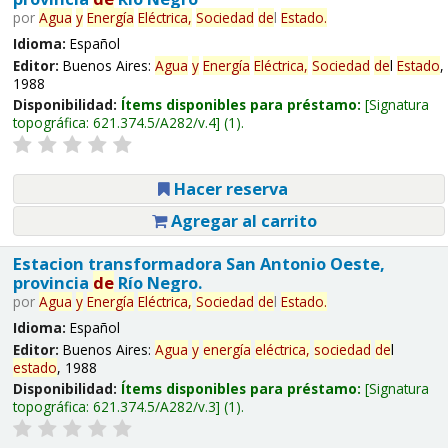
por
Agua
y
Energía
Eléctrica,
Sociedad
de
l
Estado
.
Idioma:
Español
Editor:
Buenos Aires:
Agua
y
Energía
Eléctrica,
Sociedad
de
l
Estado
,
1988
Disponibilidad:
Ítems disponibles para préstamo:
Signatura
topográfica:
621.374.5/A282/v.4
(1).
Hacer reserva
Agregar al carrito
Estacion transformadora San Antonio Oeste,
provincia
de
Río Negro.
por
Agua
y
Energía
Eléctrica,
Sociedad
de
l
Estado
.
Idioma:
Español
Editor:
Buenos Aires:
Agua
y
energía
eléctrica,
sociedad
de
l
estado
, 1988
Disponibilidad:
Ítems disponibles para préstamo:
Signatura
topográfica:
621.374.5/A282/v.3
(1).