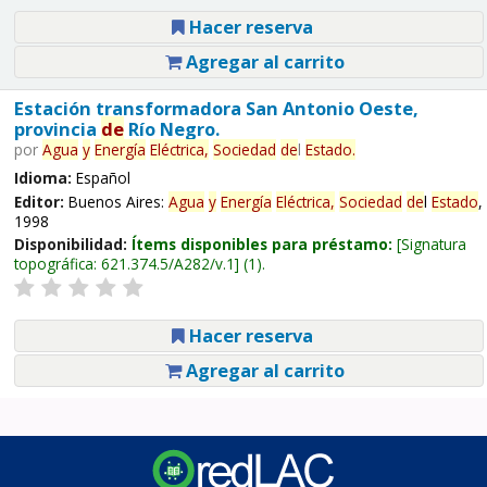
Hacer reserva
Agregar al carrito
Estación transformadora San Antonio Oeste,
provincia
de
Río Negro.
por
Agua
y
Energía
Eléctrica,
Sociedad
de
l
Estado
.
Idioma:
Español
Editor:
Buenos Aires:
Agua
y
Energía
Eléctrica,
Sociedad
de
l
Estado
,
1998
Disponibilidad:
Ítems disponibles para préstamo:
Signatura
topográfica:
621.374.5/A282/v.1
(1).
Hacer reserva
Agregar al carrito