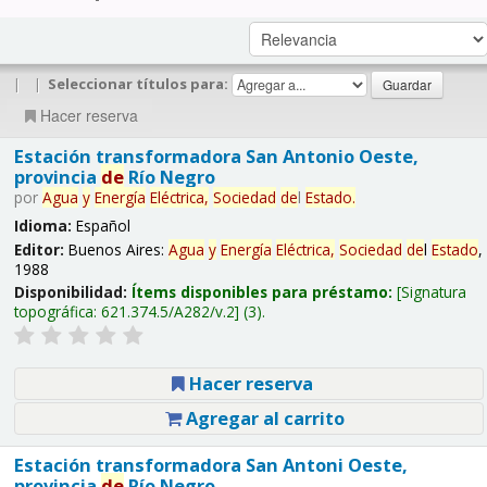
|
|
Seleccionar títulos para:
Hacer reserva
Estación transformadora San Antonio Oeste,
provincia
de
Río Negro
por
Agua
y
Energía
Eléctrica,
Sociedad
de
l
Estado
.
Idioma:
Español
Editor:
Buenos Aires:
Agua
y
Energía
Eléctrica,
Sociedad
de
l
Estado
,
1988
Disponibilidad:
Ítems disponibles para préstamo:
Signatura
topográfica:
621.374.5/A282/v.2
(3).
Hacer reserva
Agregar al carrito
Estación transformadora San Antoni Oeste,
provincia
de
Río Negro