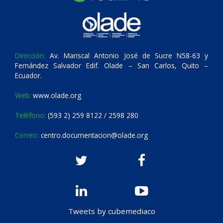
Dirección:
Av. Mariscal Antonio José de Sucre N58-63 y
Fernández Salvador Edif. Olade – San Carlos, Quito –
Ecuador.
Web:
www.olade.org
Teléfono:
(593 2) 259 8122 / 2598 280
Correo:
centro.documentacion@olade.org
Tweets by cubemediaco