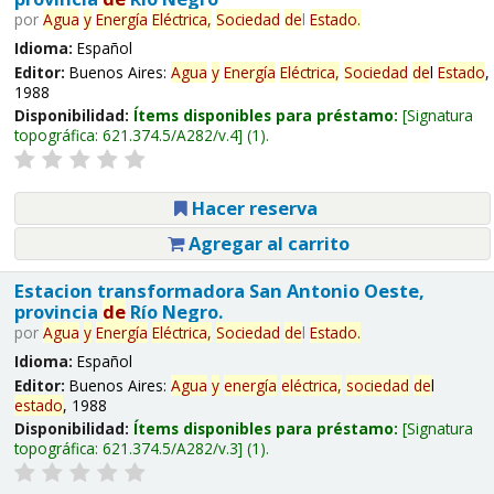
por
Agua
y
Energía
Eléctrica,
Sociedad
de
l
Estado
.
Idioma:
Español
Editor:
Buenos Aires:
Agua
y
Energía
Eléctrica,
Sociedad
de
l
Estado
,
1988
Disponibilidad:
Ítems disponibles para préstamo:
Signatura
topográfica:
621.374.5/A282/v.4
(1).
Hacer reserva
Agregar al carrito
Estacion transformadora San Antonio Oeste,
provincia
de
Río Negro.
por
Agua
y
Energía
Eléctrica,
Sociedad
de
l
Estado
.
Idioma:
Español
Editor:
Buenos Aires:
Agua
y
energía
eléctrica,
sociedad
de
l
estado
, 1988
Disponibilidad:
Ítems disponibles para préstamo:
Signatura
topográfica:
621.374.5/A282/v.3
(1).