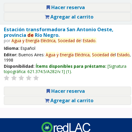
Hacer reserva
Agregar al carrito
Estación transformadora San Antonio Oeste,
provincia
de
Río Negro.
por
Agua
y
Energía
Eléctrica,
Sociedad
de
l
Estado
.
Idioma:
Español
Editor:
Buenos Aires:
Agua
y
Energía
Eléctrica,
Sociedad
de
l
Estado
,
1998
Disponibilidad:
Ítems disponibles para préstamo:
Signatura
topográfica:
621.374.5/A282/v.1
(1).
Hacer reserva
Agregar al carrito