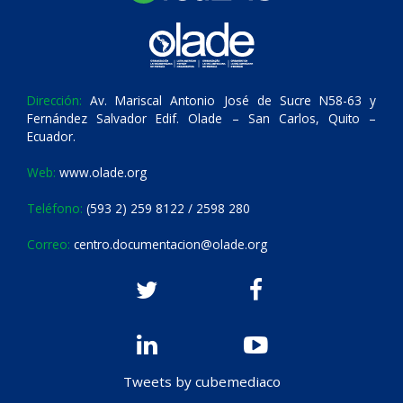
Dirección:
Av. Mariscal Antonio José de Sucre N58-63 y
Fernández Salvador Edif. Olade – San Carlos, Quito –
Ecuador.
Web:
www.olade.org
Teléfono:
(593 2) 259 8122 / 2598 280
Correo:
centro.documentacion@olade.org
Tweets by cubemediaco