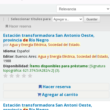
|
|
Seleccionar títulos para:
Hacer reserva
Estación transformadora San Antonio Oeste,
provincia
de
Río Negro
por
Agua
y
Energía
Eléctrica,
Sociedad
de
l
Estado
.
Idioma:
Español
Editor:
Buenos Aires:
Agua
y
Energía
Eléctrica,
Sociedad
de
l
Estado
,
1988
Disponibilidad:
Ítems disponibles para préstamo:
Signatura
topográfica:
621.374.5/A282/v.2
(3).
Hacer reserva
Agregar al carrito
Estación transformadora San Antoni Oeste,
provincia
de
Río Negro