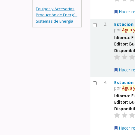
Equipos y Accesorios
Hacer r
Producción de Energí...
Sistemas de Energía
3.
Estacion
por
Agua
Idioma:
E
Editor:
Bu
Disponibi
Hacer r
4.
Estación
por
Agua
Idioma:
E
Editor:
Bu
Disponibi
Hacer r