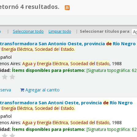
tornó 4 resultados.
|
Seleccionar todo
Limpiar todo
|
Seleccionar títulos para:
o
 transformadora San Antonio Oeste, provincia
de
Río Negro
y
Energía
Eléctrica,
Sociedad
de
l
Estado
.
spañol
enos Aires:
Agua
y
Energía
Eléctrica,
Sociedad
de
l
Estado
, 1988
lidad:
Ítems disponibles para préstamo:
Signatura topográfica:
62
eserva
Agregar al carrito
 transformadora San Antoni Oeste, provincia
de
Río Negro
y
Energía
Eléctrica,
Sociedad
de
l
Estado
.
spañol
enos Aires:
Agua
y
Energía
Eléctrica,
Sociedad
de
l
Estado
, 1988
lidad:
Ítems disponibles para préstamo:
Signatura topográfica:
62