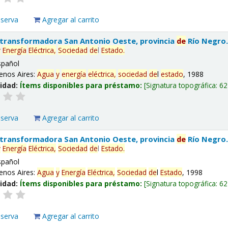
eserva
Agregar al carrito
 transformadora San Antonio Oeste, provincia
de
Río Negro
y
Energía
Eléctrica,
Sociedad
de
l
Estado
.
spañol
enos Aires:
Agua
y
energía
eléctrica,
sociedad
de
l
estado
, 1988
lidad:
Ítems disponibles para préstamo:
Signatura topográfica:
62
eserva
Agregar al carrito
 transformadora San Antonio Oeste, provincia
de
Río Negro
y
Energía
Eléctrica,
Sociedad
de
l
Estado
.
spañol
enos Aires:
Agua
y
Energía
Eléctrica,
Sociedad
de
l
Estado
, 1998
lidad:
Ítems disponibles para préstamo:
Signatura topográfica:
62
eserva
Agregar al carrito