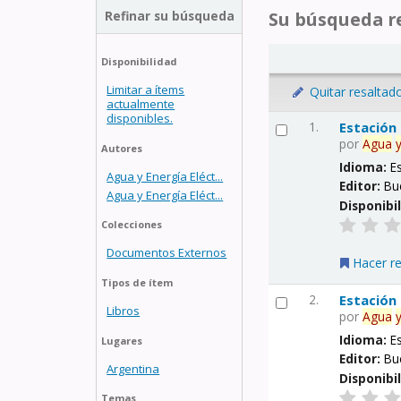
Refinar su búsqueda
Su búsqueda re
Disponibilidad
Limitar a ítems
Quitar resaltad
actualmente
disponibles.
1.
Estación
por
Agua
Autores
Idioma:
E
Agua y Energía Eléct...
Editor:
Bu
Agua y Energía Eléct...
Disponibi
Colecciones
Documentos Externos
Hacer r
Tipos de ítem
2.
Estación
Libros
por
Agua
Idioma:
E
Lugares
Editor:
Bu
Argentina
Disponibi
Temas