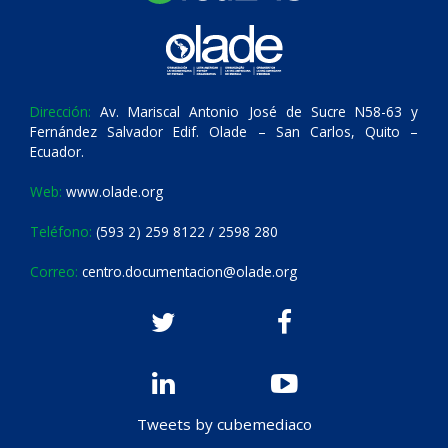
Dirección:
Av. Mariscal Antonio José de Sucre N58-63 y
Fernández Salvador Edif. Olade – San Carlos, Quito –
Ecuador.
Web:
www.olade.org
Teléfono:
(593 2) 259 8122 / 2598 280
Correo:
centro.documentacion@olade.org
Tweets by cubemediaco