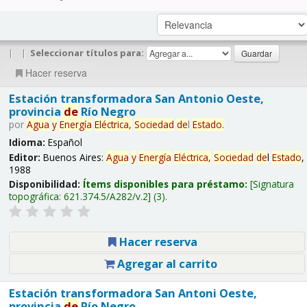
|
|
Seleccionar títulos para:
Hacer reserva
Estación transformadora San Antonio Oeste,
provincia
de
Río Negro
por
Agua
y
Energía
Eléctrica,
Sociedad
de
l
Estado
.
Idioma:
Español
Editor:
Buenos Aires:
Agua
y
Energía
Eléctrica,
Sociedad
de
l
Estado
,
1988
Disponibilidad:
Ítems disponibles para préstamo:
Signatura
topográfica:
621.374.5/A282/v.2
(3).
Hacer reserva
Agregar al carrito
Estación transformadora San Antoni Oeste,
provincia
de
Río Negro