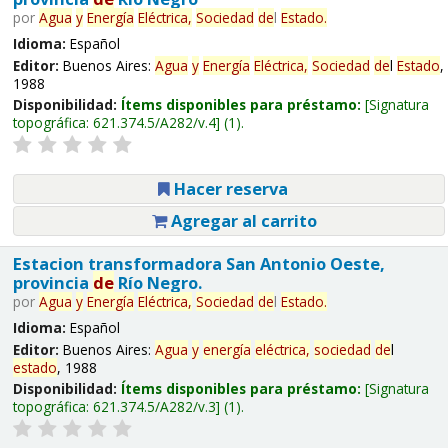
por
Agua
y
Energía
Eléctrica,
Sociedad
de
l
Estado
.
Idioma:
Español
Editor:
Buenos Aires:
Agua
y
Energía
Eléctrica,
Sociedad
de
l
Estado
,
1988
Disponibilidad:
Ítems disponibles para préstamo:
Signatura
topográfica:
621.374.5/A282/v.4
(1).
Hacer reserva
Agregar al carrito
Estacion transformadora San Antonio Oeste,
provincia
de
Río Negro.
por
Agua
y
Energía
Eléctrica,
Sociedad
de
l
Estado
.
Idioma:
Español
Editor:
Buenos Aires:
Agua
y
energía
eléctrica,
sociedad
de
l
estado
, 1988
Disponibilidad:
Ítems disponibles para préstamo:
Signatura
topográfica:
621.374.5/A282/v.3
(1).