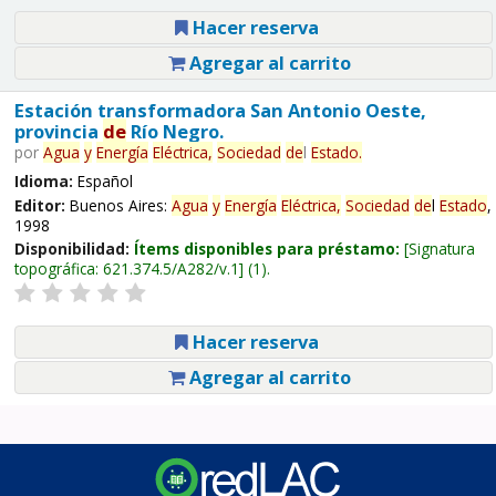
Hacer reserva
Agregar al carrito
Estación transformadora San Antonio Oeste,
provincia
de
Río Negro.
por
Agua
y
Energía
Eléctrica,
Sociedad
de
l
Estado
.
Idioma:
Español
Editor:
Buenos Aires:
Agua
y
Energía
Eléctrica,
Sociedad
de
l
Estado
,
1998
Disponibilidad:
Ítems disponibles para préstamo:
Signatura
topográfica:
621.374.5/A282/v.1
(1).
Hacer reserva
Agregar al carrito