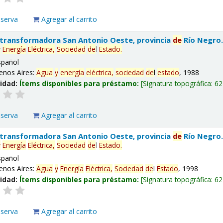
eserva
Agregar al carrito
 transformadora San Antonio Oeste, provincia
de
Río Negro
y
Energía
Eléctrica,
Sociedad
de
l
Estado
.
spañol
enos Aires:
Agua
y
energía
eléctrica,
sociedad
de
l
estado
, 1988
lidad:
Ítems disponibles para préstamo:
Signatura topográfica:
62
eserva
Agregar al carrito
 transformadora San Antonio Oeste, provincia
de
Río Negro
y
Energía
Eléctrica,
Sociedad
de
l
Estado
.
spañol
enos Aires:
Agua
y
Energía
Eléctrica,
Sociedad
de
l
Estado
, 1998
lidad:
Ítems disponibles para préstamo:
Signatura topográfica:
62
eserva
Agregar al carrito