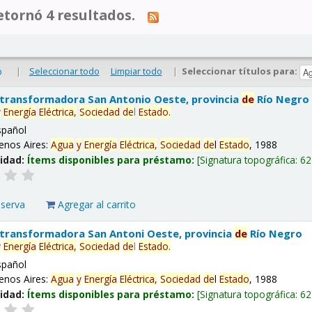
tornó 4 resultados.
|
Seleccionar todo
Limpiar todo
|
Seleccionar títulos para:
o
 transformadora San Antonio Oeste, provincia
de
Río Negro
y
Energía
Eléctrica,
Sociedad
de
l
Estado
.
spañol
enos Aires:
Agua
y
Energía
Eléctrica,
Sociedad
de
l
Estado
, 1988
lidad:
Ítems disponibles para préstamo:
Signatura topográfica:
62
eserva
Agregar al carrito
 transformadora San Antoni Oeste, provincia
de
Río Negro
y
Energía
Eléctrica,
Sociedad
de
l
Estado
.
spañol
enos Aires:
Agua
y
Energía
Eléctrica,
Sociedad
de
l
Estado
, 1988
lidad:
Ítems disponibles para préstamo:
Signatura topográfica:
62