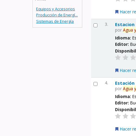
Equipos y Accesorios
Hacer r
Producción de Energí...
Sistemas de Energía
3.
Estacion
por
Agua
Idioma:
E
Editor:
Bu
Disponibi
Hacer r
4.
Estación
por
Agua
Idioma:
E
Editor:
Bu
Disponibi
Hacer r