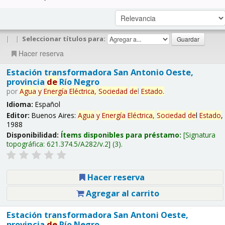
|
|
Seleccionar títulos para:
Hacer reserva
Estación transformadora San Antonio Oeste,
provincia
de
Río Negro
por
Agua
y
Energía
Eléctrica,
Sociedad
de
l
Estado
.
Idioma:
Español
Editor:
Buenos Aires:
Agua
y
Energía
Eléctrica,
Sociedad
de
l
Estado
,
1988
Disponibilidad:
Ítems disponibles para préstamo:
Signatura
topográfica:
621.374.5/A282/v.2
(3).
Hacer reserva
Agregar al carrito
Estación transformadora San Antoni Oeste,
provincia
de
Río Negro