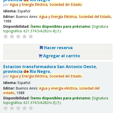
por
Agua
y
Energía
Eléctrica,
Sociedad
de
l
Estado
.
Idioma:
Español
Editor:
Buenos Aires:
Agua
y
Energía
Eléctrica,
Sociedad
de
l
Estado
,
1988
Disponibilidad:
Ítems disponibles para préstamo:
Signatura
topográfica:
621.374.5/A282/v.4
(1).
Hacer reserva
Agregar al carrito
Estacion transformadora San Antonio Oeste,
provincia
de
Río Negro.
por
Agua
y
Energía
Eléctrica,
Sociedad
de
l
Estado
.
Idioma:
Español
Editor:
Buenos Aires:
Agua
y
energía
eléctrica,
sociedad
de
l
estado
, 1988
Disponibilidad:
Ítems disponibles para préstamo:
Signatura
topográfica:
621.374.5/A282/v.3
(1).