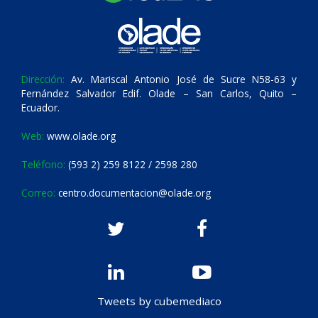
Dirección:
Av. Mariscal Antonio José de Sucre N58-63 y
Fernández Salvador Edif. Olade – San Carlos, Quito –
Ecuador.
Web:
www.olade.org
Teléfono:
(593 2) 259 8122 / 2598 280
Correo:
centro.documentacion@olade.org
Tweets by cubemediaco