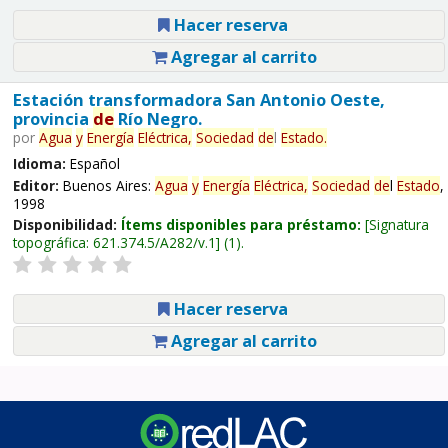
Hacer reserva
Agregar al carrito
Estación transformadora San Antonio Oeste,
provincia
de
Río Negro.
por
Agua
y
Energía
Eléctrica,
Sociedad
de
l
Estado
.
Idioma:
Español
Editor:
Buenos Aires:
Agua
y
Energía
Eléctrica,
Sociedad
de
l
Estado
,
1998
Disponibilidad:
Ítems disponibles para préstamo:
Signatura
topográfica:
621.374.5/A282/v.1
(1).
Hacer reserva
Agregar al carrito