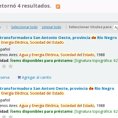
tornó 4 resultados.
|
Seleccionar todo
Limpiar todo
|
Seleccionar títulos para:
o
 transformadora San Antonio Oeste, provincia
de
Río Negro
y
Energía
Eléctrica,
Sociedad
de
l
Estado
.
spañol
enos Aires:
Agua
y
Energía
Eléctrica,
Sociedad
de
l
Estado
, 1988
lidad:
Ítems disponibles para préstamo:
Signatura topográfica:
62
eserva
Agregar al carrito
 transformadora San Antoni Oeste, provincia
de
Río Negro
y
Energía
Eléctrica,
Sociedad
de
l
Estado
.
spañol
enos Aires:
Agua
y
Energía
Eléctrica,
Sociedad
de
l
Estado
, 1988
lidad:
Ítems disponibles para préstamo:
Signatura topográfica:
62