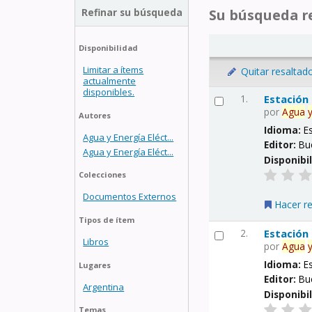
Refinar su búsqueda
Su búsqueda re
Disponibilidad
Limitar a ítems
Quitar resaltad
actualmente
disponibles.
1.
Estación
por
Agua
Autores
Idioma:
E
Agua y Energía Eléct...
Editor:
Bu
Agua y Energía Eléct...
Disponibi
Colecciones
Documentos Externos
Hacer r
Tipos de ítem
2.
Estación
Libros
por
Agua
Idioma:
E
Lugares
Editor:
Bu
Argentina
Disponibi
Temas