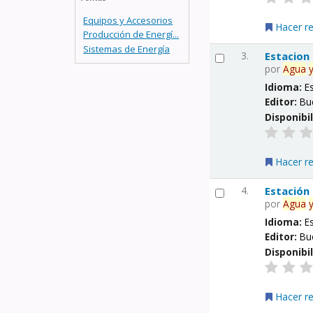
Equipos y Accesorios
Hacer r
Producción de Energí...
Sistemas de Energía
3.
Estacion
por
Agua
Idioma:
E
Editor:
Bu
Disponibi
Hacer r
4.
Estación
por
Agua
Idioma:
E
Editor:
Bu
Disponibi
Hacer r