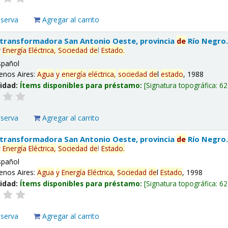
eserva
Agregar al carrito
 transformadora San Antonio Oeste, provincia
de
Río Negro
y
Energía
Eléctrica,
Sociedad
de
l
Estado
.
spañol
enos Aires:
Agua
y
energía
eléctrica,
sociedad
de
l
estado
, 1988
lidad:
Ítems disponibles para préstamo:
Signatura topográfica:
62
eserva
Agregar al carrito
 transformadora San Antonio Oeste, provincia
de
Río Negro
y
Energía
Eléctrica,
Sociedad
de
l
Estado
.
spañol
enos Aires:
Agua
y
Energía
Eléctrica,
Sociedad
de
l
Estado
, 1998
lidad:
Ítems disponibles para préstamo:
Signatura topográfica:
62
eserva
Agregar al carrito