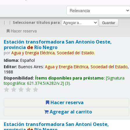
|
|
Seleccionar títulos para:
Hacer reserva
Estación transformadora San Antonio Oeste,
provincia
de
Río Negro
por
Agua
y
Energía
Eléctrica,
Sociedad
de
l
Estado
.
Idioma:
Español
Editor:
Buenos Aires:
Agua
y
Energía
Eléctrica,
Sociedad
de
l
Estado
,
1988
Disponibilidad:
Ítems disponibles para préstamo:
Signatura
topográfica:
621.374.5/A282/v.2
(3).
Hacer reserva
Agregar al carrito
Estación transformadora San Antoni Oeste,
provincia
de
Río Negro