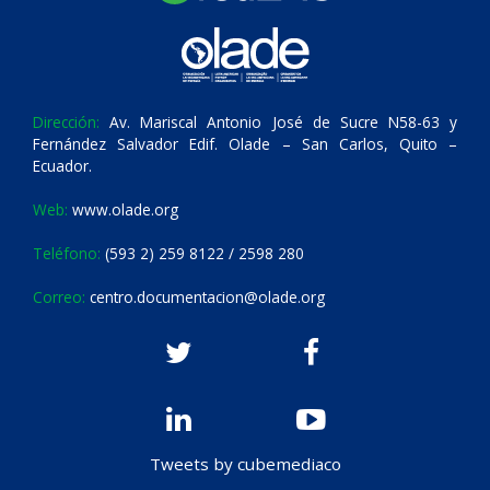
Dirección:
Av. Mariscal Antonio José de Sucre N58-63 y
Fernández Salvador Edif. Olade – San Carlos, Quito –
Ecuador.
Web:
www.olade.org
Teléfono:
(593 2) 259 8122 / 2598 280
Correo:
centro.documentacion@olade.org
Tweets by cubemediaco