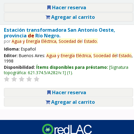
Hacer reserva
Agregar al carrito
Estación transformadora San Antonio Oeste,
provincia
de
Río Negro.
por
Agua
y
Energía
Eléctrica,
Sociedad
de
l
Estado
.
Idioma:
Español
Editor:
Buenos Aires:
Agua
y
Energía
Eléctrica,
Sociedad
de
l
Estado
,
1998
Disponibilidad:
Ítems disponibles para préstamo:
Signatura
topográfica:
621.374.5/A282/v.1
(1).
Hacer reserva
Agregar al carrito