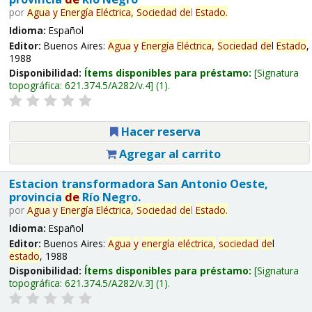
por
Agua
y
Energía
Eléctrica,
Sociedad
de
l
Estado
.
Idioma:
Español
Editor:
Buenos Aires:
Agua
y
Energía
Eléctrica,
Sociedad
de
l
Estado
,
1988
Disponibilidad:
Ítems disponibles para préstamo:
Signatura
topográfica:
621.374.5/A282/v.4
(1).
Hacer reserva
Agregar al carrito
Estacion transformadora San Antonio Oeste,
provincia
de
Río Negro.
por
Agua
y
Energía
Eléctrica,
Sociedad
de
l
Estado
.
Idioma:
Español
Editor:
Buenos Aires:
Agua
y
energía
eléctrica,
sociedad
de
l
estado
, 1988
Disponibilidad:
Ítems disponibles para préstamo:
Signatura
topográfica:
621.374.5/A282/v.3
(1).