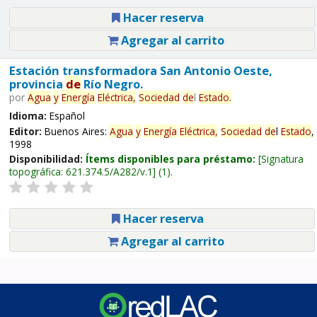
Hacer reserva
Agregar al carrito
Estación transformadora San Antonio Oeste,
provincia
de
Río Negro.
por
Agua
y
Energía
Eléctrica,
Sociedad
de
l
Estado
.
Idioma:
Español
Editor:
Buenos Aires:
Agua
y
Energía
Eléctrica,
Sociedad
de
l
Estado
,
1998
Disponibilidad:
Ítems disponibles para préstamo:
Signatura
topográfica:
621.374.5/A282/v.1
(1).
Hacer reserva
Agregar al carrito