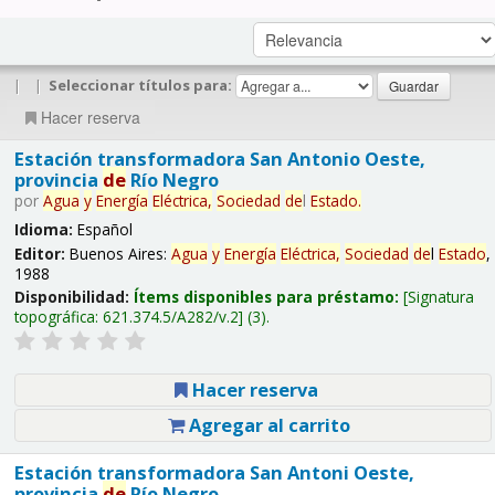
|
|
Seleccionar títulos para:
Hacer reserva
Estación transformadora San Antonio Oeste,
provincia
de
Río Negro
por
Agua
y
Energía
Eléctrica,
Sociedad
de
l
Estado
.
Idioma:
Español
Editor:
Buenos Aires:
Agua
y
Energía
Eléctrica,
Sociedad
de
l
Estado
,
1988
Disponibilidad:
Ítems disponibles para préstamo:
Signatura
topográfica:
621.374.5/A282/v.2
(3).
Hacer reserva
Agregar al carrito
Estación transformadora San Antoni Oeste,
provincia
de
Río Negro