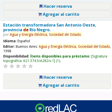
Hacer reserva
Agregar al carrito
Estación transformadora San Antonio Oeste,
provincia
de
Río Negro.
por
Agua
y
Energía
Eléctrica,
Sociedad
de
l
Estado
.
Idioma:
Español
Editor:
Buenos Aires:
Agua
y
Energía
Eléctrica,
Sociedad
de
l
Estado
,
1998
Disponibilidad:
Ítems disponibles para préstamo:
Signatura
topográfica:
621.374.5/A282/v.1
(1).
Hacer reserva
Agregar al carrito