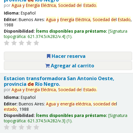
por
Agua
y
Energía
Eléctrica,
Sociedad
de
l
Estado
.
Idioma:
Español
Editor:
Buenos Aires:
Agua
y
Energía
Eléctrica,
Sociedad
de
l
Estado
,
1988
Disponibilidad:
Ítems disponibles para préstamo:
Signatura
topográfica:
621.374.5/A282/v.4
(1).
Hacer reserva
Agregar al carrito
Estacion transformadora San Antonio Oeste,
provincia
de
Río Negro.
por
Agua
y
Energía
Eléctrica,
Sociedad
de
l
Estado
.
Idioma:
Español
Editor:
Buenos Aires:
Agua
y
energía
eléctrica,
sociedad
de
l
estado
, 1988
Disponibilidad:
Ítems disponibles para préstamo:
Signatura
topográfica:
621.374.5/A282/v.3
(1).