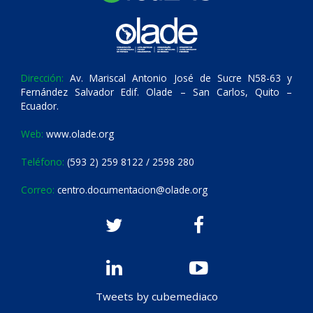
Dirección:
Av. Mariscal Antonio José de Sucre N58-63 y
Fernández Salvador Edif. Olade – San Carlos, Quito –
Ecuador.
Web:
www.olade.org
Teléfono:
(593 2) 259 8122 / 2598 280
Correo:
centro.documentacion@olade.org
Tweets by cubemediaco