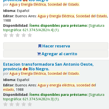
por
Agua
y
Energía
Eléctrica,
Sociedad
de
l
Estado
.
Idioma:
Español
Editor:
Buenos Aires:
Agua
y
Energía
Eléctrica,
Sociedad
de
l
Estado
,
1988
Disponibilidad:
Ítems disponibles para préstamo:
Signatura
topográfica:
621.374.5/A282/v.4
(1).
Hacer reserva
Agregar al carrito
Estacion transformadora San Antonio Oeste,
provincia
de
Río Negro.
por
Agua
y
Energía
Eléctrica,
Sociedad
de
l
Estado
.
Idioma:
Español
Editor:
Buenos Aires:
Agua
y
energía
eléctrica,
sociedad
de
l
estado
, 1988
Disponibilidad:
Ítems disponibles para préstamo:
Signatura
topográfica:
621.374.5/A282/v.3
(1).