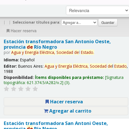
|
|
Seleccionar títulos para:
Hacer reserva
Estación transformadora San Antonio Oeste,
provincia
de
Río Negro
por
Agua
y
Energía
Eléctrica,
Sociedad
de
l
Estado
.
Idioma:
Español
Editor:
Buenos Aires:
Agua
y
Energía
Eléctrica,
Sociedad
de
l
Estado
,
1988
Disponibilidad:
Ítems disponibles para préstamo:
Signatura
topográfica:
621.374.5/A282/v.2
(3).
Hacer reserva
Agregar al carrito
Estación transformadora San Antoni Oeste,
provincia
de
Río Negro