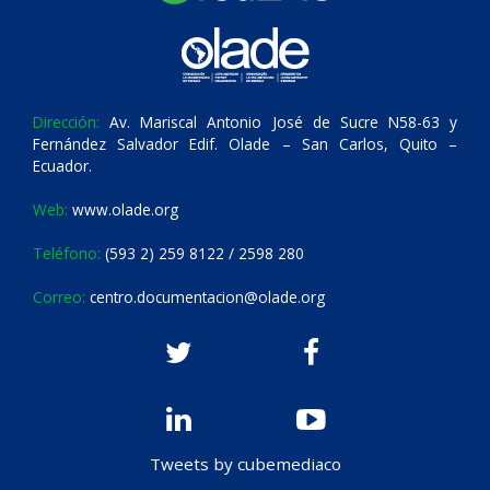
Dirección:
Av. Mariscal Antonio José de Sucre N58-63 y
Fernández Salvador Edif. Olade – San Carlos, Quito –
Ecuador.
Web:
www.olade.org
Teléfono:
(593 2) 259 8122 / 2598 280
Correo:
centro.documentacion@olade.org
Tweets by cubemediaco