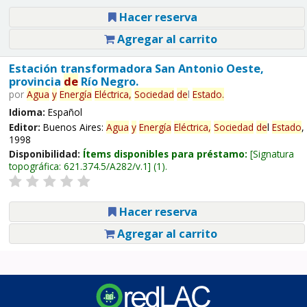
Hacer reserva
Agregar al carrito
Estación transformadora San Antonio Oeste,
provincia
de
Río Negro.
por
Agua
y
Energía
Eléctrica,
Sociedad
de
l
Estado
.
Idioma:
Español
Editor:
Buenos Aires:
Agua
y
Energía
Eléctrica,
Sociedad
de
l
Estado
,
1998
Disponibilidad:
Ítems disponibles para préstamo:
Signatura
topográfica:
621.374.5/A282/v.1
(1).
Hacer reserva
Agregar al carrito