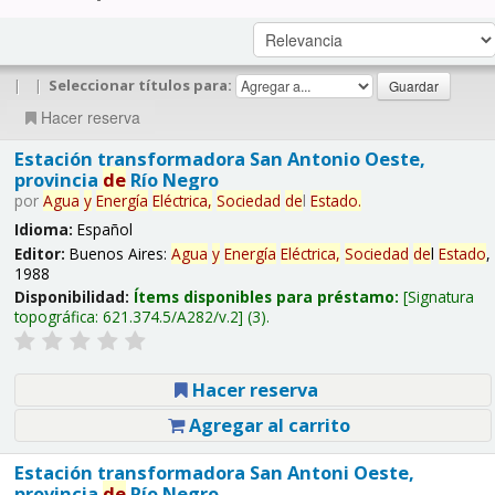
|
|
Seleccionar títulos para:
Hacer reserva
Estación transformadora San Antonio Oeste,
provincia
de
Río Negro
por
Agua
y
Energía
Eléctrica,
Sociedad
de
l
Estado
.
Idioma:
Español
Editor:
Buenos Aires:
Agua
y
Energía
Eléctrica,
Sociedad
de
l
Estado
,
1988
Disponibilidad:
Ítems disponibles para préstamo:
Signatura
topográfica:
621.374.5/A282/v.2
(3).
Hacer reserva
Agregar al carrito
Estación transformadora San Antoni Oeste,
provincia
de
Río Negro