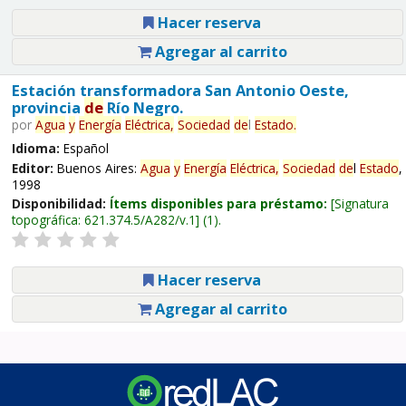
Hacer reserva
Agregar al carrito
Estación transformadora San Antonio Oeste,
provincia
de
Río Negro.
por
Agua
y
Energía
Eléctrica,
Sociedad
de
l
Estado
.
Idioma:
Español
Editor:
Buenos Aires:
Agua
y
Energía
Eléctrica,
Sociedad
de
l
Estado
,
1998
Disponibilidad:
Ítems disponibles para préstamo:
Signatura
topográfica:
621.374.5/A282/v.1
(1).
Hacer reserva
Agregar al carrito