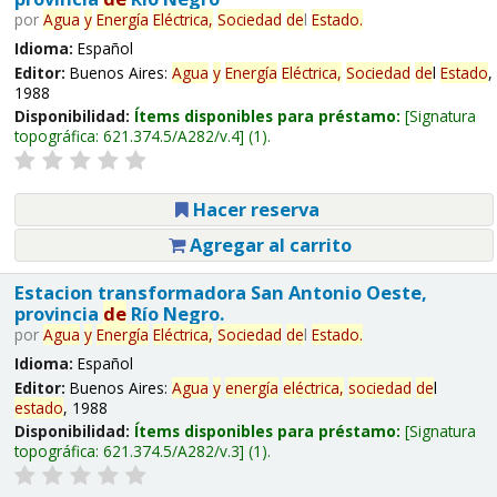
por
Agua
y
Energía
Eléctrica,
Sociedad
de
l
Estado
.
Idioma:
Español
Editor:
Buenos Aires:
Agua
y
Energía
Eléctrica,
Sociedad
de
l
Estado
,
1988
Disponibilidad:
Ítems disponibles para préstamo:
Signatura
topográfica:
621.374.5/A282/v.4
(1).
Hacer reserva
Agregar al carrito
Estacion transformadora San Antonio Oeste,
provincia
de
Río Negro.
por
Agua
y
Energía
Eléctrica,
Sociedad
de
l
Estado
.
Idioma:
Español
Editor:
Buenos Aires:
Agua
y
energía
eléctrica,
sociedad
de
l
estado
, 1988
Disponibilidad:
Ítems disponibles para préstamo:
Signatura
topográfica:
621.374.5/A282/v.3
(1).