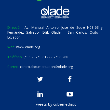
Dirección:
Av. Mariscal Antonio José de Sucre N58-63 y
Fernández Salvador Edif. Olade – San Carlos, Quito –
Ecuador.
Web:
www.olade.org
Teléfono:
(593 2) 259 8122 / 2598 280
Correo:
centro.documentacion@olade.org
Tweets by cubemediaco