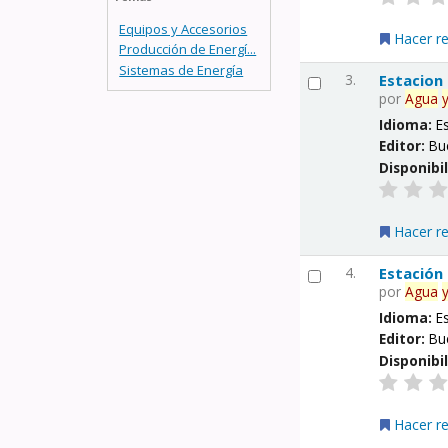
Equipos y Accesorios
Hacer r
Producción de Energí...
Sistemas de Energía
3.
Estacion
por
Agua
Idioma:
E
Editor:
Bu
Disponibi
Hacer r
4.
Estación
por
Agua
Idioma:
E
Editor:
Bu
Disponibi
Hacer r