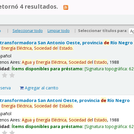
tornó 4 resultados.
|
Seleccionar todo
Limpiar todo
|
Seleccionar títulos para:
o
 transformadora San Antonio Oeste, provincia
de
Río Negro
y
Energía
Eléctrica,
Sociedad
de
l
Estado
.
spañol
enos Aires:
Agua
y
Energía
Eléctrica,
Sociedad
de
l
Estado
, 1988
lidad:
Ítems disponibles para préstamo:
Signatura topográfica:
62
eserva
Agregar al carrito
 transformadora San Antoni Oeste, provincia
de
Río Negro
y
Energía
Eléctrica,
Sociedad
de
l
Estado
.
spañol
enos Aires:
Agua
y
Energía
Eléctrica,
Sociedad
de
l
Estado
, 1988
lidad:
Ítems disponibles para préstamo:
Signatura topográfica:
62