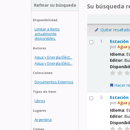
Refinar su búsqueda
Su búsqueda re
Disponibilidad
Limitar a ítems
Quitar resaltad
actualmente
disponibles.
1.
Estación
por
Agua
Autores
Idioma:
E
Agua y Energía Eléct...
Editor:
Bu
Agua y Energía Eléct...
Disponibi
Colecciones
Documentos Externos
Hacer r
Tipos de ítem
2.
Estación
Libros
por
Agua
Idioma:
E
Lugares
Editor:
Bu
Argentina
Disponibi
Temas