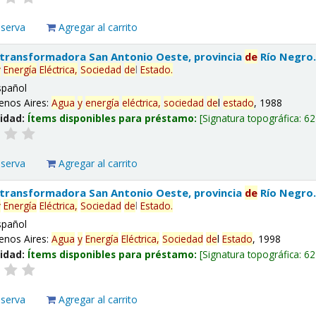
eserva
Agregar al carrito
 transformadora San Antonio Oeste, provincia
de
Río Negro
y
Energía
Eléctrica,
Sociedad
de
l
Estado
.
spañol
enos Aires:
Agua
y
energía
eléctrica,
sociedad
de
l
estado
, 1988
lidad:
Ítems disponibles para préstamo:
Signatura topográfica:
62
eserva
Agregar al carrito
 transformadora San Antonio Oeste, provincia
de
Río Negro
y
Energía
Eléctrica,
Sociedad
de
l
Estado
.
spañol
enos Aires:
Agua
y
Energía
Eléctrica,
Sociedad
de
l
Estado
, 1998
lidad:
Ítems disponibles para préstamo:
Signatura topográfica:
62
eserva
Agregar al carrito