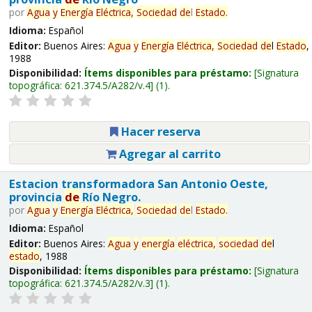
por
Agua
y
Energía
Eléctrica,
Sociedad
de
l
Estado
.
Idioma:
Español
Editor:
Buenos Aires:
Agua
y
Energía
Eléctrica,
Sociedad
de
l
Estado
,
1988
Disponibilidad:
Ítems disponibles para préstamo:
Signatura
topográfica:
621.374.5/A282/v.4
(1).
Hacer reserva
Agregar al carrito
Estacion transformadora San Antonio Oeste,
provincia
de
Río Negro.
por
Agua
y
Energía
Eléctrica,
Sociedad
de
l
Estado
.
Idioma:
Español
Editor:
Buenos Aires:
Agua
y
energía
eléctrica,
sociedad
de
l
estado
, 1988
Disponibilidad:
Ítems disponibles para préstamo:
Signatura
topográfica:
621.374.5/A282/v.3
(1).