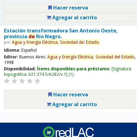
Hacer reserva
Agregar al carrito
Estación transformadora San Antonio Oeste,
provincia
de
Río Negro.
por
Agua
y
Energía
Eléctrica,
Sociedad
de
l
Estado
.
Idioma:
Español
Editor:
Buenos Aires:
Agua
y
Energía
Eléctrica,
Sociedad
de
l
Estado
,
1998
Disponibilidad:
Ítems disponibles para préstamo:
Signatura
topográfica:
621.374.5/A282/v.1
(1).
Hacer reserva
Agregar al carrito