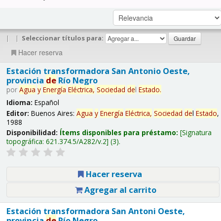
|
|
Seleccionar títulos para:
Hacer reserva
Estación transformadora San Antonio Oeste,
provincia
de
Río Negro
por
Agua
y
Energía
Eléctrica,
Sociedad
de
l
Estado
.
Idioma:
Español
Editor:
Buenos Aires:
Agua
y
Energía
Eléctrica,
Sociedad
de
l
Estado
,
1988
Disponibilidad:
Ítems disponibles para préstamo:
Signatura
topográfica:
621.374.5/A282/v.2
(3).
Hacer reserva
Agregar al carrito
Estación transformadora San Antoni Oeste,
provincia
de
Río Negro