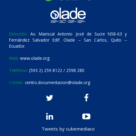
Dirección:
Av. Mariscal Antonio José de Sucre N58-63 y
Fernández Salvador Edif. Olade – San Carlos, Quito –
Ecuador.
Web:
www.olade.org
Teléfono:
(593 2) 259 8122 / 2598 280
Correo:
centro.documentacion@olade.org
Tweets by cubemediaco