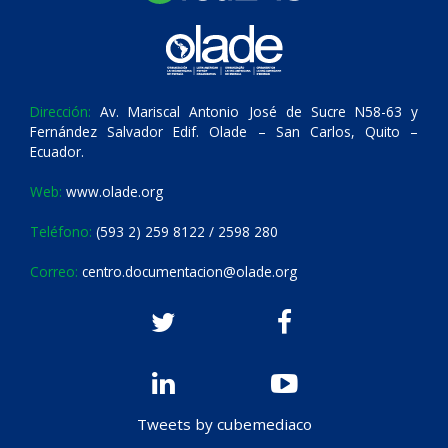
Dirección:
Av. Mariscal Antonio José de Sucre N58-63 y
Fernández Salvador Edif. Olade – San Carlos, Quito –
Ecuador.
Web:
www.olade.org
Teléfono:
(593 2) 259 8122 / 2598 280
Correo:
centro.documentacion@olade.org
Tweets by cubemediaco