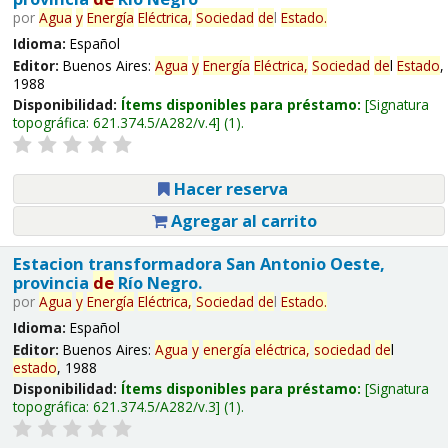
por
Agua
y
Energía
Eléctrica,
Sociedad
de
l
Estado
.
Idioma:
Español
Editor:
Buenos Aires:
Agua
y
Energía
Eléctrica,
Sociedad
de
l
Estado
,
1988
Disponibilidad:
Ítems disponibles para préstamo:
Signatura
topográfica:
621.374.5/A282/v.4
(1).
Hacer reserva
Agregar al carrito
Estacion transformadora San Antonio Oeste,
provincia
de
Río Negro.
por
Agua
y
Energía
Eléctrica,
Sociedad
de
l
Estado
.
Idioma:
Español
Editor:
Buenos Aires:
Agua
y
energía
eléctrica,
sociedad
de
l
estado
, 1988
Disponibilidad:
Ítems disponibles para préstamo:
Signatura
topográfica:
621.374.5/A282/v.3
(1).