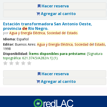
Hacer reserva
Agregar al carrito
Estación transformadora San Antonio Oeste,
provincia
de
Río Negro.
por
Agua
y
Energía
Eléctrica,
Sociedad
de
l
Estado
.
Idioma:
Español
Editor:
Buenos Aires:
Agua
y
Energía
Eléctrica,
Sociedad
de
l
Estado
,
1998
Disponibilidad:
Ítems disponibles para préstamo:
Signatura
topográfica:
621.374.5/A282/v.1
(1).
Hacer reserva
Agregar al carrito