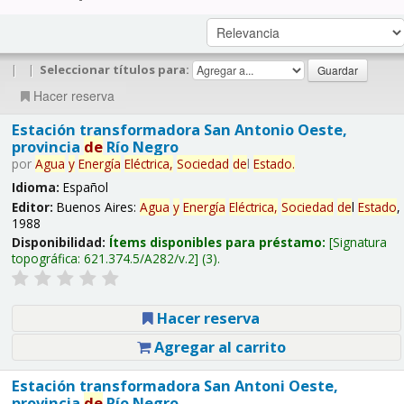
|
|
Seleccionar títulos para:
Hacer reserva
Estación transformadora San Antonio Oeste,
provincia
de
Río Negro
por
Agua
y
Energía
Eléctrica,
Sociedad
de
l
Estado
.
Idioma:
Español
Editor:
Buenos Aires:
Agua
y
Energía
Eléctrica,
Sociedad
de
l
Estado
,
1988
Disponibilidad:
Ítems disponibles para préstamo:
Signatura
topográfica:
621.374.5/A282/v.2
(3).
Hacer reserva
Agregar al carrito
Estación transformadora San Antoni Oeste,
provincia
de
Río Negro