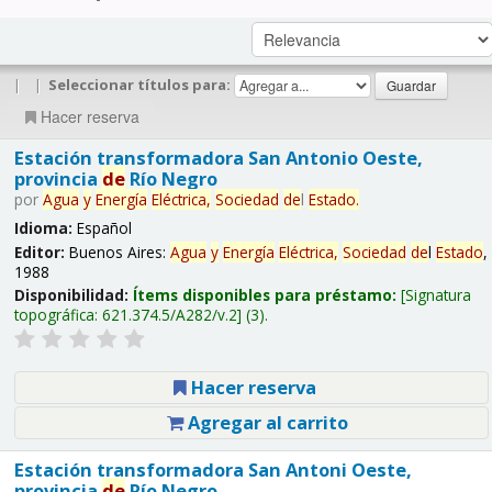
|
|
Seleccionar títulos para:
Hacer reserva
Estación transformadora San Antonio Oeste,
provincia
de
Río Negro
por
Agua
y
Energía
Eléctrica,
Sociedad
de
l
Estado
.
Idioma:
Español
Editor:
Buenos Aires:
Agua
y
Energía
Eléctrica,
Sociedad
de
l
Estado
,
1988
Disponibilidad:
Ítems disponibles para préstamo:
Signatura
topográfica:
621.374.5/A282/v.2
(3).
Hacer reserva
Agregar al carrito
Estación transformadora San Antoni Oeste,
provincia
de
Río Negro