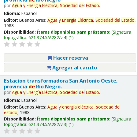
por
Agua
y
Energía
Eléctrica,
Sociedad
de
l
Estado
.
Idioma:
Español
Editor:
Buenos Aires:
Agua
y
Energía
Eléctrica,
Sociedad
de
l
Estado
,
1988
Disponibilidad:
Ítems disponibles para préstamo:
Signatura
topográfica:
621.374.5/A282/v.4
(1).
Hacer reserva
Agregar al carrito
Estacion transformadora San Antonio Oeste,
provincia
de
Río Negro.
por
Agua
y
Energía
Eléctrica,
Sociedad
de
l
Estado
.
Idioma:
Español
Editor:
Buenos Aires:
Agua
y
energía
eléctrica,
sociedad
de
l
estado
, 1988
Disponibilidad:
Ítems disponibles para préstamo:
Signatura
topográfica:
621.374.5/A282/v.3
(1).