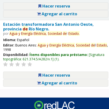
Hacer reserva
Agregar al carrito
Estación transformadora San Antonio Oeste,
provincia
de
Río Negro.
por
Agua
y
Energía
Eléctrica,
Sociedad
de
l
Estado
.
Idioma:
Español
Editor:
Buenos Aires:
Agua
y
Energía
Eléctrica,
Sociedad
de
l
Estado
,
1998
Disponibilidad:
Ítems disponibles para préstamo:
Signatura
topográfica:
621.374.5/A282/v.1
(1).
Hacer reserva
Agregar al carrito