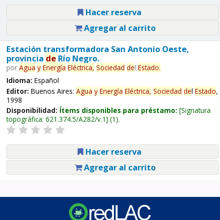
Hacer reserva
Agregar al carrito
Estación transformadora San Antonio Oeste,
provincia
de
Río Negro.
por
Agua
y
Energía
Eléctrica,
Sociedad
de
l
Estado
.
Idioma:
Español
Editor:
Buenos Aires:
Agua
y
Energía
Eléctrica,
Sociedad
de
l
Estado
,
1998
Disponibilidad:
Ítems disponibles para préstamo:
Signatura
topográfica:
621.374.5/A282/v.1
(1).
Hacer reserva
Agregar al carrito