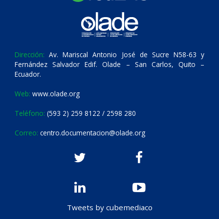
Dirección:
Av. Mariscal Antonio José de Sucre N58-63 y
Fernández Salvador Edif. Olade – San Carlos, Quito –
Ecuador.
Web:
www.olade.org
Teléfono:
(593 2) 259 8122 / 2598 280
Correo:
centro.documentacion@olade.org
Tweets by cubemediaco