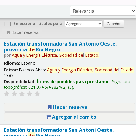
|
|
Seleccionar títulos para:
Hacer reserva
Estación transformadora San Antonio Oeste,
provincia
de
Río Negro
por
Agua
y
Energía
Eléctrica,
Sociedad
de
l
Estado
.
Idioma:
Español
Editor:
Buenos Aires:
Agua
y
Energía
Eléctrica,
Sociedad
de
l
Estado
,
1988
Disponibilidad:
Ítems disponibles para préstamo:
Signatura
topográfica:
621.374.5/A282/v.2
(3).
Hacer reserva
Agregar al carrito
Estación transformadora San Antoni Oeste,
provincia
de
Río Negro