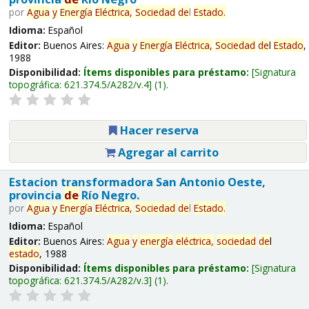
por
Agua
y
Energía
Eléctrica,
Sociedad
de
l
Estado
.
Idioma:
Español
Editor:
Buenos Aires:
Agua
y
Energía
Eléctrica,
Sociedad
de
l
Estado
,
1988
Disponibilidad:
Ítems disponibles para préstamo:
Signatura
topográfica:
621.374.5/A282/v.4
(1).
Hacer reserva
Agregar al carrito
Estacion transformadora San Antonio Oeste,
provincia
de
Río Negro.
por
Agua
y
Energía
Eléctrica,
Sociedad
de
l
Estado
.
Idioma:
Español
Editor:
Buenos Aires:
Agua
y
energía
eléctrica,
sociedad
de
l
estado
, 1988
Disponibilidad:
Ítems disponibles para préstamo:
Signatura
topográfica:
621.374.5/A282/v.3
(1).