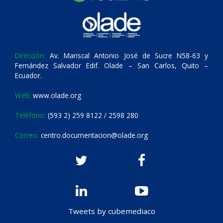
Dirección:
Av. Mariscal Antonio José de Sucre N58-63 y
Fernández Salvador Edif. Olade – San Carlos, Quito –
Ecuador.
Web:
www.olade.org
Teléfono:
(593 2) 259 8122 / 2598 280
Correo:
centro.documentacion@olade.org
Tweets by cubemediaco