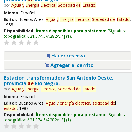
por
Agua
y
Energía
Eléctrica,
Sociedad
de
l
Estado
.
Idioma:
Español
Editor:
Buenos Aires:
Agua
y
Energía
Eléctrica,
Sociedad
de
l
Estado
,
1988
Disponibilidad:
Ítems disponibles para préstamo:
Signatura
topográfica:
621.374.5/A282/v.4
(1).
Hacer reserva
Agregar al carrito
Estacion transformadora San Antonio Oeste,
provincia
de
Río Negro.
por
Agua
y
Energía
Eléctrica,
Sociedad
de
l
Estado
.
Idioma:
Español
Editor:
Buenos Aires:
Agua
y
energía
eléctrica,
sociedad
de
l
estado
, 1988
Disponibilidad:
Ítems disponibles para préstamo:
Signatura
topográfica:
621.374.5/A282/v.3
(1).