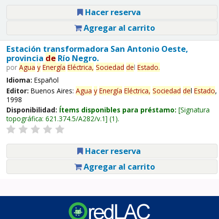
Hacer reserva
Agregar al carrito
Estación transformadora San Antonio Oeste,
provincia
de
Río Negro.
por
Agua
y
Energía
Eléctrica,
Sociedad
de
l
Estado
.
Idioma:
Español
Editor:
Buenos Aires:
Agua
y
Energía
Eléctrica,
Sociedad
de
l
Estado
,
1998
Disponibilidad:
Ítems disponibles para préstamo:
Signatura
topográfica:
621.374.5/A282/v.1
(1).
Hacer reserva
Agregar al carrito