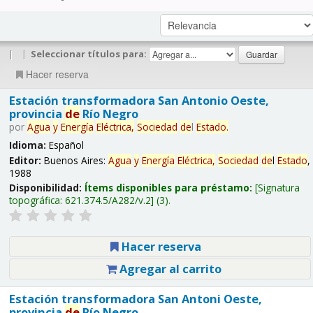
|
|
Seleccionar títulos para:
Hacer reserva
Estación transformadora San Antonio Oeste,
provincia
de
Río Negro
por
Agua
y
Energía
Eléctrica,
Sociedad
de
l
Estado
.
Idioma:
Español
Editor:
Buenos Aires:
Agua
y
Energía
Eléctrica,
Sociedad
de
l
Estado
,
1988
Disponibilidad:
Ítems disponibles para préstamo:
Signatura
topográfica:
621.374.5/A282/v.2
(3).
Hacer reserva
Agregar al carrito
Estación transformadora San Antoni Oeste,
provincia
de
Río Negro