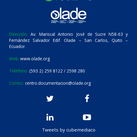
Dirección:
Av. Mariscal Antonio José de Sucre N58-63 y
Fernández Salvador Edif. Olade – San Carlos, Quito –
Ecuador.
Web:
www.olade.org
Teléfono:
(593 2) 259 8122 / 2598 280
Correo:
centro.documentacion@olade.org
Tweets by cubemediaco