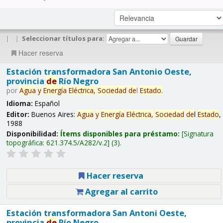
|
|
Seleccionar títulos para:
Hacer reserva
Estación transformadora San Antonio Oeste,
provincia
de
Río Negro
por
Agua
y
Energía
Eléctrica,
Sociedad
de
l
Estado
.
Idioma:
Español
Editor:
Buenos Aires:
Agua
y
Energía
Eléctrica,
Sociedad
de
l
Estado
,
1988
Disponibilidad:
Ítems disponibles para préstamo:
Signatura
topográfica:
621.374.5/A282/v.2
(3).
Hacer reserva
Agregar al carrito
Estación transformadora San Antoni Oeste,
provincia
de
Río Negro