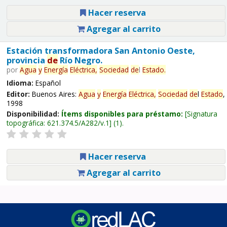
Hacer reserva
Agregar al carrito
Estación transformadora San Antonio Oeste,
provincia
de
Río Negro.
por
Agua
y
Energía
Eléctrica,
Sociedad
de
l
Estado
.
Idioma:
Español
Editor:
Buenos Aires:
Agua
y
Energía
Eléctrica,
Sociedad
de
l
Estado
,
1998
Disponibilidad:
Ítems disponibles para préstamo:
Signatura
topográfica:
621.374.5/A282/v.1
(1).
Hacer reserva
Agregar al carrito