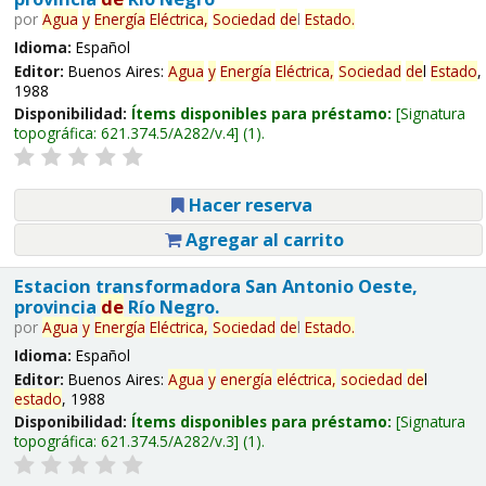
por
Agua
y
Energía
Eléctrica,
Sociedad
de
l
Estado
.
Idioma:
Español
Editor:
Buenos Aires:
Agua
y
Energía
Eléctrica,
Sociedad
de
l
Estado
,
1988
Disponibilidad:
Ítems disponibles para préstamo:
Signatura
topográfica:
621.374.5/A282/v.4
(1).
Hacer reserva
Agregar al carrito
Estacion transformadora San Antonio Oeste,
provincia
de
Río Negro.
por
Agua
y
Energía
Eléctrica,
Sociedad
de
l
Estado
.
Idioma:
Español
Editor:
Buenos Aires:
Agua
y
energía
eléctrica,
sociedad
de
l
estado
, 1988
Disponibilidad:
Ítems disponibles para préstamo:
Signatura
topográfica:
621.374.5/A282/v.3
(1).