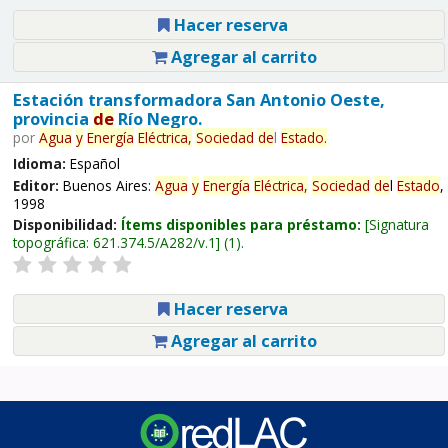
Hacer reserva
Agregar al carrito
Estación transformadora San Antonio Oeste,
provincia
de
Río Negro.
por
Agua
y
Energía
Eléctrica,
Sociedad
de
l
Estado
.
Idioma:
Español
Editor:
Buenos Aires:
Agua
y
Energía
Eléctrica,
Sociedad
de
l
Estado
,
1998
Disponibilidad:
Ítems disponibles para préstamo:
Signatura
topográfica:
621.374.5/A282/v.1
(1).
Hacer reserva
Agregar al carrito