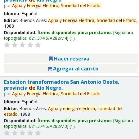
por
Agua
y
Energía
Eléctrica,
Sociedad
de
l
Estado
.
Idioma:
Español
Editor:
Buenos Aires:
Agua
y
Energía
Eléctrica,
Sociedad
de
l
Estado
,
1988
Disponibilidad:
Ítems disponibles para préstamo:
Signatura
topográfica:
621.374.5/A282/v.4
(1).
Hacer reserva
Agregar al carrito
Estacion transformadora San Antonio Oeste,
provincia
de
Río Negro.
por
Agua
y
Energía
Eléctrica,
Sociedad
de
l
Estado
.
Idioma:
Español
Editor:
Buenos Aires:
Agua
y
energía
eléctrica,
sociedad
de
l
estado
, 1988
Disponibilidad:
Ítems disponibles para préstamo:
Signatura
topográfica:
621.374.5/A282/v.3
(1).