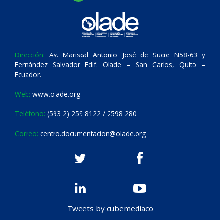
Dirección:
Av. Mariscal Antonio José de Sucre N58-63 y
Fernández Salvador Edif. Olade – San Carlos, Quito –
Ecuador.
Web:
www.olade.org
Teléfono:
(593 2) 259 8122 / 2598 280
Correo:
centro.documentacion@olade.org
Tweets by cubemediaco