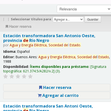
|
|
Seleccionar títulos para:
Hacer reserva
Estación transformadora San Antonio Oeste,
provincia
de
Río Negro
por
Agua
y
Energía
Eléctrica,
Sociedad
de
l
Estado
.
Idioma:
Español
Editor:
Buenos Aires:
Agua
y
Energía
Eléctrica,
Sociedad
de
l
Estado
,
1988
Disponibilidad:
Ítems disponibles para préstamo:
Signatura
topográfica:
621.374.5/A282/v.2
(3).
Hacer reserva
Agregar al carrito
Estación transformadora San Antoni Oeste,
provincia
de
Río Negro