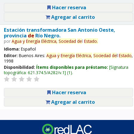
Hacer reserva
Agregar al carrito
Estación transformadora San Antonio Oeste,
provincia
de
Río Negro.
por
Agua
y
Energía
Eléctrica,
Sociedad
de
l
Estado
.
Idioma:
Español
Editor:
Buenos Aires:
Agua
y
Energía
Eléctrica,
Sociedad
de
l
Estado
,
1998
Disponibilidad:
Ítems disponibles para préstamo:
Signatura
topográfica:
621.374.5/A282/v.1
(1).
Hacer reserva
Agregar al carrito