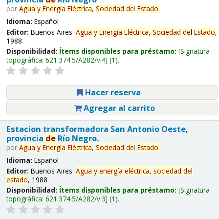
por
Agua
y
Energía
Eléctrica,
Sociedad
de
l
Estado
.
Idioma:
Español
Editor:
Buenos Aires:
Agua
y
Energía
Eléctrica,
Sociedad
de
l
Estado
,
1988
Disponibilidad:
Ítems disponibles para préstamo:
Signatura
topográfica:
621.374.5/A282/v.4
(1).
Hacer reserva
Agregar al carrito
Estacion transformadora San Antonio Oeste,
provincia
de
Río Negro.
por
Agua
y
Energía
Eléctrica,
Sociedad
de
l
Estado
.
Idioma:
Español
Editor:
Buenos Aires:
Agua
y
energía
eléctrica,
sociedad
de
l
estado
, 1988
Disponibilidad:
Ítems disponibles para préstamo:
Signatura
topográfica:
621.374.5/A282/v.3
(1).