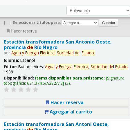
|
|
Seleccionar títulos para:
Hacer reserva
Estación transformadora San Antonio Oeste,
provincia
de
Río Negro
por
Agua
y
Energía
Eléctrica,
Sociedad
de
l
Estado
.
Idioma:
Español
Editor:
Buenos Aires:
Agua
y
Energía
Eléctrica,
Sociedad
de
l
Estado
,
1988
Disponibilidad:
Ítems disponibles para préstamo:
Signatura
topográfica:
621.374.5/A282/v.2
(3).
Hacer reserva
Agregar al carrito
Estación transformadora San Antoni Oeste,
provincia
de
Río Negro