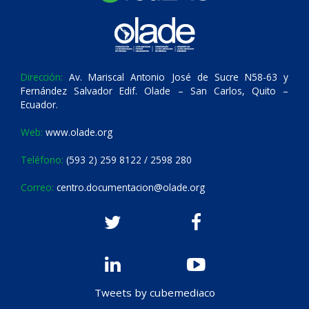
Dirección:
Av. Mariscal Antonio José de Sucre N58-63 y
Fernández Salvador Edif. Olade – San Carlos, Quito –
Ecuador.
Web:
www.olade.org
Teléfono:
(593 2) 259 8122 / 2598 280
Correo:
centro.documentacion@olade.org
Tweets by cubemediaco