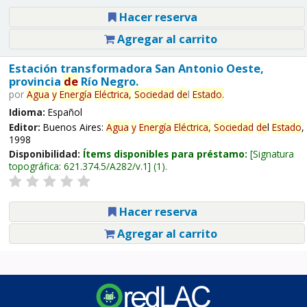
Hacer reserva
Agregar al carrito
Estación transformadora San Antonio Oeste,
provincia
de
Río Negro.
por
Agua
y
Energía
Eléctrica,
Sociedad
de
l
Estado
.
Idioma:
Español
Editor:
Buenos Aires:
Agua
y
Energía
Eléctrica,
Sociedad
de
l
Estado
,
1998
Disponibilidad:
Ítems disponibles para préstamo:
Signatura
topográfica:
621.374.5/A282/v.1
(1).
Hacer reserva
Agregar al carrito