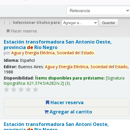
|
|
Seleccionar títulos para:
Hacer reserva
Estación transformadora San Antonio Oeste,
provincia
de
Río Negro
por
Agua
y
Energía
Eléctrica,
Sociedad
de
l
Estado
.
Idioma:
Español
Editor:
Buenos Aires:
Agua
y
Energía
Eléctrica,
Sociedad
de
l
Estado
,
1988
Disponibilidad:
Ítems disponibles para préstamo:
Signatura
topográfica:
621.374.5/A282/v.2
(3).
Hacer reserva
Agregar al carrito
Estación transformadora San Antoni Oeste,
provincia
de
Río Negro