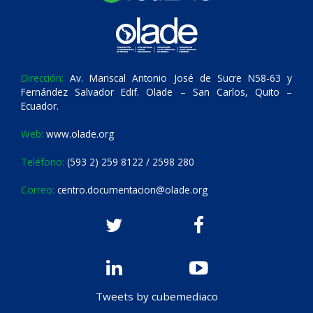
Dirección:
Av. Mariscal Antonio José de Sucre N58-63 y
Fernández Salvador Edif. Olade – San Carlos, Quito –
Ecuador.
Web:
www.olade.org
Teléfono:
(593 2) 259 8122 / 2598 280
Correo:
centro.documentacion@olade.org
Tweets by cubemediaco