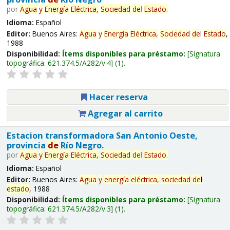
por
Agua
y
Energía
Eléctrica,
Sociedad
de
l
Estado
.
Idioma:
Español
Editor:
Buenos Aires:
Agua
y
Energía
Eléctrica,
Sociedad
de
l
Estado
,
1988
Disponibilidad:
Ítems disponibles para préstamo:
Signatura
topográfica:
621.374.5/A282/v.4
(1).
Hacer reserva
Agregar al carrito
Estacion transformadora San Antonio Oeste,
provincia
de
Río Negro.
por
Agua
y
Energía
Eléctrica,
Sociedad
de
l
Estado
.
Idioma:
Español
Editor:
Buenos Aires:
Agua
y
energía
eléctrica,
sociedad
de
l
estado
, 1988
Disponibilidad:
Ítems disponibles para préstamo:
Signatura
topográfica:
621.374.5/A282/v.3
(1).