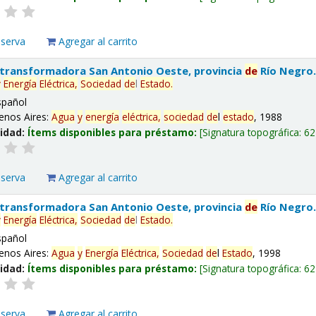
eserva
Agregar al carrito
 transformadora San Antonio Oeste, provincia
de
Río Negro
y
Energía
Eléctrica,
Sociedad
de
l
Estado
.
spañol
enos Aires:
Agua
y
energía
eléctrica,
sociedad
de
l
estado
, 1988
lidad:
Ítems disponibles para préstamo:
Signatura topográfica:
62
eserva
Agregar al carrito
 transformadora San Antonio Oeste, provincia
de
Río Negro
y
Energía
Eléctrica,
Sociedad
de
l
Estado
.
spañol
enos Aires:
Agua
y
Energía
Eléctrica,
Sociedad
de
l
Estado
, 1998
lidad:
Ítems disponibles para préstamo:
Signatura topográfica:
62
eserva
Agregar al carrito