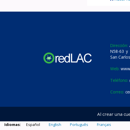
Dirección:
A
N58-63 y 
San Carlos
Web:
www.
Teléfono:
Correo:
ce
Al crear una cu
Idiomas:
Español
English
Português
Français