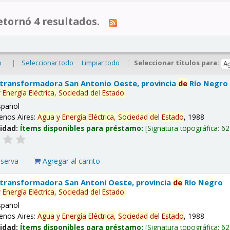
tornó 4 resultados.
|
Seleccionar todo
Limpiar todo
|
Seleccionar títulos para:
o
 transformadora San Antonio Oeste, provincia
de
Río Negro
y
Energía
Eléctrica,
Sociedad
de
l
Estado
.
spañol
enos Aires:
Agua
y
Energía
Eléctrica,
Sociedad
de
l
Estado
, 1988
lidad:
Ítems disponibles para préstamo:
Signatura topográfica:
62
eserva
Agregar al carrito
 transformadora San Antoni Oeste, provincia
de
Río Negro
y
Energía
Eléctrica,
Sociedad
de
l
Estado
.
spañol
enos Aires:
Agua
y
Energía
Eléctrica,
Sociedad
de
l
Estado
, 1988
lidad:
Ítems disponibles para préstamo:
Signatura topográfica:
62