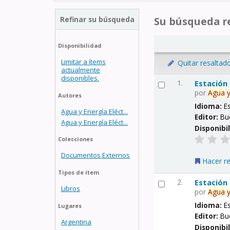
Refinar su búsqueda
Su búsqueda re
Disponibilidad
Limitar a ítems
Quitar resaltad
actualmente
disponibles.
1.
Estación
por
Agua
Autores
Idioma:
E
Agua y Energía Eléct...
Editor:
Bu
Agua y Energía Eléct...
Disponibi
Colecciones
Documentos Externos
Hacer r
Tipos de ítem
2.
Estación
Libros
por
Agua
Idioma:
E
Lugares
Editor:
Bu
Argentina
Disponibi