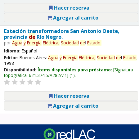
Hacer reserva
Agregar al carrito
Estación transformadora San Antonio Oeste,
provincia
de
Río Negro.
por
Agua
y
Energía
Eléctrica,
Sociedad
de
l
Estado
.
Idioma:
Español
Editor:
Buenos Aires:
Agua
y
Energía
Eléctrica,
Sociedad
de
l
Estado
,
1998
Disponibilidad:
Ítems disponibles para préstamo:
Signatura
topográfica:
621.374.5/A282/v.1
(1).
Hacer reserva
Agregar al carrito