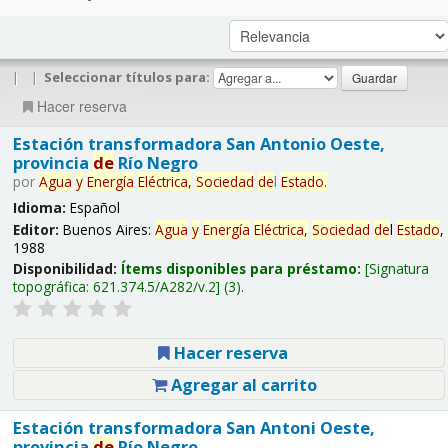
|
|
Seleccionar títulos para:
Hacer reserva
Estación transformadora San Antonio Oeste,
provincia
de
Río Negro
por
Agua
y
Energía
Eléctrica,
Sociedad
de
l
Estado
.
Idioma:
Español
Editor:
Buenos Aires:
Agua
y
Energía
Eléctrica,
Sociedad
de
l
Estado
,
1988
Disponibilidad:
Ítems disponibles para préstamo:
Signatura
topográfica:
621.374.5/A282/v.2
(3).
Hacer reserva
Agregar al carrito
Estación transformadora San Antoni Oeste,
provincia
de
Río Negro