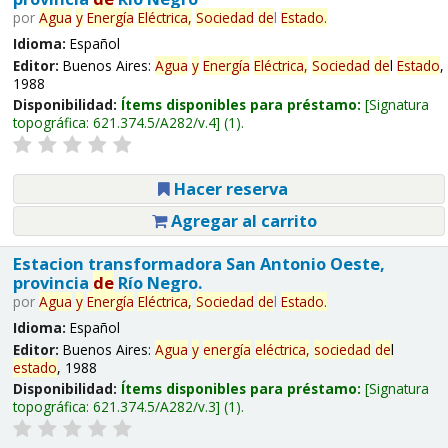
por
Agua
y
Energía
Eléctrica,
Sociedad
de
l
Estado
.
Idioma:
Español
Editor:
Buenos Aires:
Agua
y
Energía
Eléctrica,
Sociedad
de
l
Estado
,
1988
Disponibilidad:
Ítems disponibles para préstamo:
Signatura
topográfica:
621.374.5/A282/v.4
(1).
Hacer reserva
Agregar al carrito
Estacion transformadora San Antonio Oeste,
provincia
de
Río Negro.
por
Agua
y
Energía
Eléctrica,
Sociedad
de
l
Estado
.
Idioma:
Español
Editor:
Buenos Aires:
Agua
y
energía
eléctrica,
sociedad
de
l
estado
, 1988
Disponibilidad:
Ítems disponibles para préstamo:
Signatura
topográfica:
621.374.5/A282/v.3
(1).