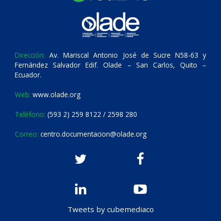
Dirección:
Av. Mariscal Antonio José de Sucre N58-63 y
Fernández Salvador Edif. Olade – San Carlos, Quito –
Ecuador.
Web:
www.olade.org
Teléfono:
(593 2) 259 8122 / 2598 280
Correo:
centro.documentacion@olade.org
Tweets by cubemediaco